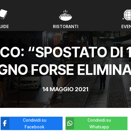
UIDE
RISTORANTI
EVE
UIDE
RISTORANTI
EVE
O: “SPOSTATO DI 1
GNO FORSE ELIMIN
14 MAGGIO 2021
Condividi su
Condividi su
Facebook
Whatsapp