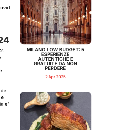
Covid
 24
MILANO LOW BUDGET: 5
2.
ESPERIENZE
e
AUTENTICHE E
GRATUITE DA NON
PERDERE
e
2 Apr 2025
nde
 e
ia e’
o
n