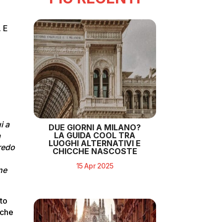
. E
i a
DUE GIORNI A MILANO?
LA GUIDA COOL TRA
à
LUOGHI ALTERNATIVI E
credo
CHICCHE NASCOSTE
15 Apr 2025
ne
nto
nche