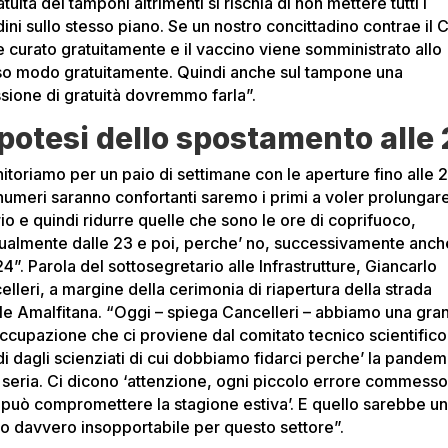
atuità dei tamponi altrimenti si rischia di non mettere tutti i
dini sullo stesso piano. Se un nostro concittadino contrae il 
e curato gratuitamente e il vaccino viene somministrato allo
so modo gratuitamente. Quindi anche sul tampone una
ssione di gratuità dovremmo farla”.
ipotesi dello spostamento alle
itoriamo per un paio di settimane con le aperture fino alle 2
 numeri saranno confortanti saremo i primi a voler prolungar
rio e quindi ridurre quelle che sono le ore di coprifuoco,
ualmente dalle 23 e poi, perche’ no, successivamente anch
24”. Parola del sottosegretario alle Infrastrutture, Giancarlo
lleri, a margine della cerimonia di riapertura della strada
ale Amalfitana. “Oggi – spiega Cancelleri – abbiamo una gra
ccupazione che ci proviene dal comitato tecnico scientifico
di dagli scienziati di cui dobbiamo fidarci perche’ la pandem
 seria. Ci dicono ‘attenzione, ogni piccolo errore commess
 può compromettere la stagione estiva’. E quello sarebbe u
o davvero insopportabile per questo settore”.