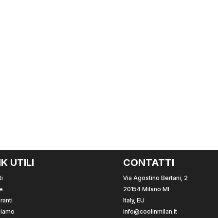
NK UTILI
CONTATTI
i
Via Agostino Bertani, 2
e
20154 Milano MI
ranti
Italy, EU
Siamo
info@coolinmilan.it