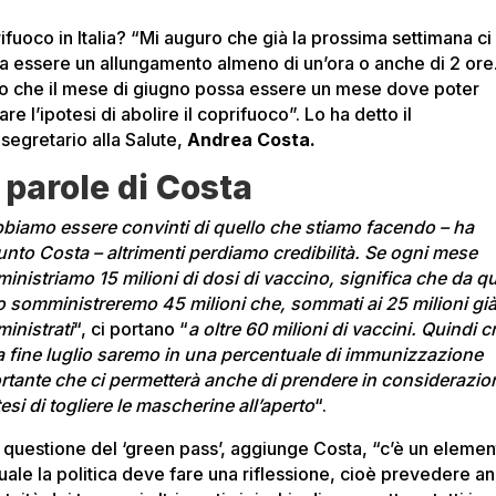
ifuoco in Italia? “Mi auguro che già la prossima settimana ci
a essere un allungamento almeno di un’ora o anche di 2 ore
o che il mese di giugno possa essere un mese dove poter
are l’ipotesi di abolire il coprifuoco”. Lo ha detto il
osegretario alla Salute,
Andrea Costa.
 parole di Costa
biamo essere convinti di quello che stiamo facendo – ha
unto Costa – altrimenti perdiamo credibilità. Se ogni mese
inistriamo 15 milioni di dosi di vaccino, significa che da qu
io somministreremo 45 milioni che, sommati ai 25 milioni gi
inistrati
“, ci portano “
a oltre 60 milioni di vaccini. Quindi 
a fine luglio saremo in una percentuale di immunizzazione
rtante che ci permetterà anche di prendere in considerazio
tesi di togliere le mascherine all’aperto
“.
a questione del ‘green pass’, aggiunge Costa, “c’è un eleme
quale la politica deve fare una riflessione, cioè prevedere a