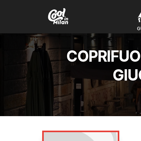
G
G
COPRIFUOC
GIU