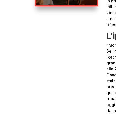
la gr
citta
vien
stes
rifle
L’
“Mon
Se i
l’ora
grad
alle 
Cance
stat
preo
quin
roba
oggi
dann