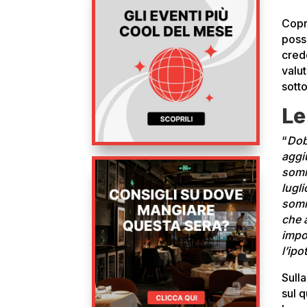
Copr
poss
cred
valut
sott
Le
“
Dob
aggi
somm
lugl
somm
che 
impo
l’ipo
Sull
sul 