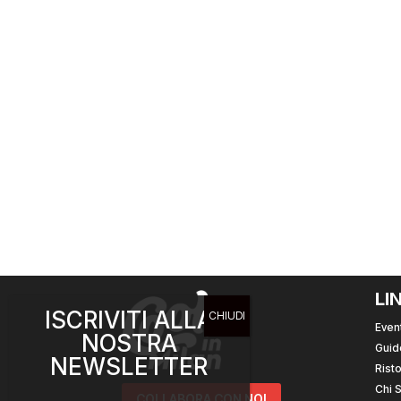
LI
ISCRIVITI ALLA
Event
NOSTRA
Guid
NEWSLETTER
Risto
Chi 
COLLABORA CON NOI