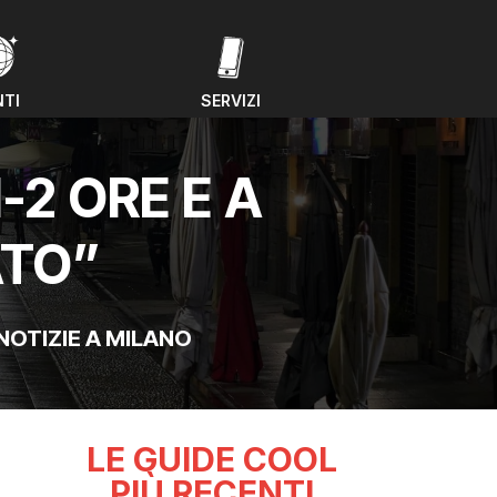
NTI
SERVIZI
NTI
SERVIZI
-2 ORE E A
ATO”
NOTIZIE A MILANO
LE GUIDE COOL
PIÙ RECENTI