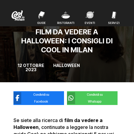
GUIDE
RISTORANTI
EVENTI
SERVIZI
GUIDE
RISTORANTI
EVENTI
SERVIZI
FILM DA VEDERE A
HALLOWEEN: I CONSIGLI DI
COOL IN MILAN
12 OTTOBRE
HALLOWEEN
2023
Condividi su
Condividi su
Facebook
Whatsapp
Se siete alla ricerca di
film da vedere a
Halloween
, continuate a leggere la nostra