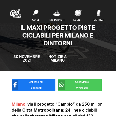
GUIDE
RISTORANTI
EVENTI
SERVIZI
GUIDE
RISTORANTI
EVENTI
SERVIZI
IL MAXI PROGETTO PISTE
CICLABILI PER MILANO E
DINTORNI
30 NOVEMBRE
NOTIZIE A
2021
MILANO
Condividi su
Condividi su
Facebook
Whatsapp
Milano
: via il progetto “Cambio” da 250 milioni
della
Città Metropolitana
: 24 linee ciclabili