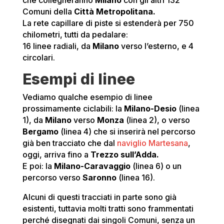
che collegheranno
Milano
con gli altri 132
Comuni della
Città Metropolitana.
La rete capillare di piste si estenderà per 750
chilometri, tutti da pedalare:
16 linee radiali, da
Milano
verso l’esterno, e 4
circolari.
Esempi di linee
Vediamo qualche esempio di linee
prossimamente ciclabili: la
Milano-Desio
(linea
1), da
Milano
verso
Monza
(linea 2), o verso
Bergamo
(linea 4) che si inserirà nel percorso
già ben tracciato che dal
naviglio Martesana
,
oggi, arriva fino a
Trezzo sull’Adda.
E poi: la
Milano-Caravaggio
(linea 6) o un
percorso verso
Saronno
(linea 16).
Alcuni di questi tracciati in parte sono già
esistenti, tuttavia molti tratti sono frammentati
perché disegnati dai singoli Comuni, senza un