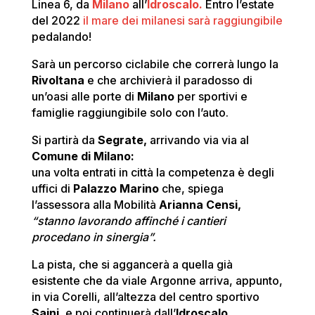
Linea 6, da
Milano
all’
Idroscalo.
Entro l’estate
del 2022
il mare dei milanesi sarà raggiungibile
pedalando!
Sarà un percorso ciclabile che correrà lungo la
Rivoltana
e che archivierà il paradosso di
un’oasi alle porte di
Milano
per sportivi e
famiglie raggiungibile solo con l’auto.
Si partirà da
Segrate,
arrivando via via al
Comune di Milano:
una volta entrati in città la competenza è degli
uffici di
Palazzo Marino
che, spiega
l’assessora alla Mobilità
Arianna Censi,
“stanno lavorando affinché i cantieri
procedano in sinergia”.
La pista, che si aggancerà a quella già
esistente che da viale Argonne arriva, appunto,
in via Corelli, all’altezza del centro sportivo
Saini
, e poi continuerà dall’
Idroscalo