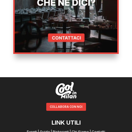
COLLABORA CON NOI
LINK UTILI
Eventi
|
Guide
|
Ristoranti
|
Chi Siamo
|
Contatti