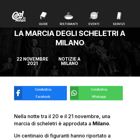
GUIDE
RISTORANTI
EVENTI
SERVIZI
GUIDE
RISTORANTI
EVENTI
SERVIZI
LA MARCIA DEGLI SCHELETRI A
MILANO
22 NOVEMBRE
NOTIZIE A
2021
MILANO
Condividi su
Condividi su
Facebook
Whatsapp
Nella notte tra il 20 e il 21 novembre, una
marcia di scheletri è approdata a
Milano
.
Un centinaio di figuranti hanno riportato a