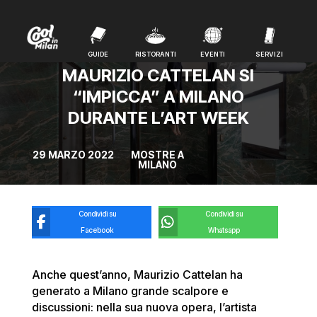
GUIDE
RISTORANTI
EVENTI
SERVIZI
GUIDE
RISTORANTI
EVENTI
SERVIZI
MAURIZIO CATTELAN SI
“IMPICCA” A MILANO
DURANTE L’ART WEEK
29 MARZO 2022
MOSTRE A
MILANO
Condividi su
Condividi su
Facebook
Whatsapp
Anche quest’anno, Maurizio Cattelan ha
generato a Milano grande scalpore e
discussioni: nella sua nuova opera, l’artista