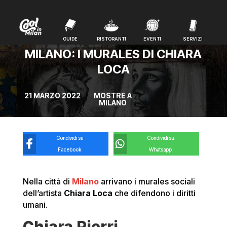
GUIDE
RISTORANTI
EVENTI
SERVIZI
GUIDE
RISTORANTI
EVENTI
SERVIZI
MILANO: I MURALES DI CHIARA
LOCA
21 MARZO 2022
MOSTRE A
MILANO
Condividi su
Condividi su
Facebook
Whatsapp
Nella città di
Milano
arrivano i murales sociali
dell’artista
Chiara Loca
che difendono i diritti
umani.
Chiara Pierri