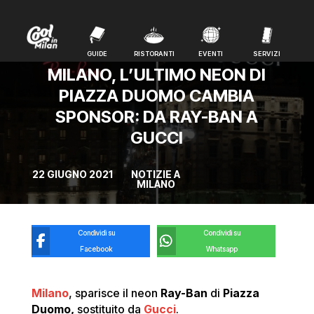
GUIDE
RISTORANTI
EVENTI
SERVIZI
GUIDE
RISTORANTI
EVENTI
SERVIZI
MILANO, L’ULTIMO NEON DI
PIAZZA DUOMO CAMBIA
SPONSOR: DA RAY-BAN A
GUCCI
22 GIUGNO 2021
NOTIZIE A
MILANO
Condividi su
Condividi su
Facebook
Whatsapp
Milano
, sparisce il neon
Ray-Ban
di
Piazza
Duomo,
sostituito da
Gucci
.