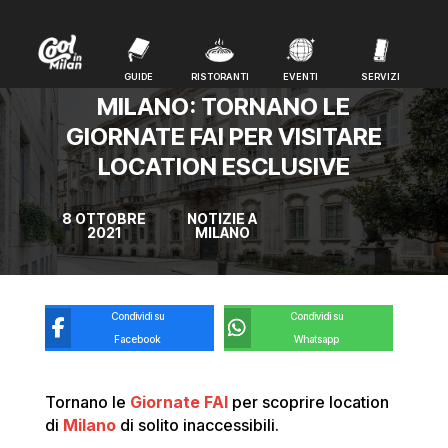
GUIDE
RISTORANTI
EVENTI
SERVIZI
GUIDE
RISTORANTI
EVENTI
SERVIZI
MILANO: TORNANO LE
GIORNATE FAI PER VISITARE
LOCATION ESCLUSIVE
8 OTTOBRE
NOTIZIE A
2021
MILANO
Condividi su
Condividi su
Facebook
Whatsapp
Tornano le
Giornate FAI
per scoprire location
di
Milano
di solito inaccessibili.