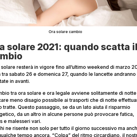
Ora solare cambio
a solare 2021: quando scatta i
mbio
a solare resterà in vigore fino all’ultimo weekend di marzo 2
a tra sabato 26 e domenica 27, quando le lancette andranno
ate in avanti.
mbio tra ora solare e ora legale avviene solitamente di notte
care meno disagio possibile ai trasporti che di notte effettu
tratte. Questo passaggio, se da un lato aiuta il risparmio
getico, da un altro in alcune persone può provocare fatica,
s e malesseri vari.
chi ne risente non solo per tutto il giorno successivo ma anc
qualche tempo ancora. “Colpa” del ritmo circardiano, il nost