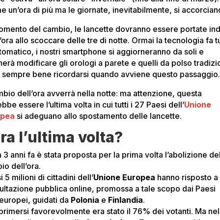
e un’ora di più ma le giornate, inevitabilmente, si accorcian
omento del cambio, le lancette dovranno essere portate ind
’ora allo scoccare delle tre di notte. Ormai la tecnologia fa t
utomatico, i nostri smartphone si aggiorneranno da soli e
erà modificare gli orologi a parete e quelli da polso tradizio
 sempre bene ricordarsi quando avviene questo passaggio
mbio dell’ora avverrà nella notte: ma attenzione, questa
bbe essere l’ultima volta in cui tutti i 27 Paesi dell’
Unione
opea
si adeguano allo spostamento delle lancette.
ra l’ultima volta?
 3 anni fa è stata proposta per la prima volta l’abolizione de
io dell’ora.
 5 milioni di cittadini dell’
Unione Europea
hanno risposto a
ultazione pubblica online, promossa a tale scopo dai Paesi
europei, guidati da
Polonia
e
Finlandia
.
primersi favorevolmente era stato il 76% dei votanti. Ma nel