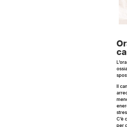
Or
ca
L’or
ossi
spost
Il ca
arre
meno 
ener
stres
C’è 
per 