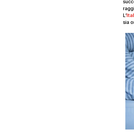
succ
ragg
L’
Ita
sia o