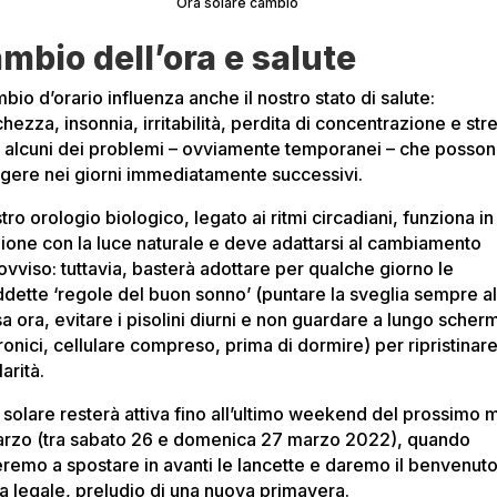
Ora solare cambio
mbio dell’ora e salute
mbio d’orario influenza anche il nostro stato di salute:
hezza, insonnia, irritabilità, perdita di concentrazione e str
 alcuni dei problemi – ovviamente temporanei – che posso
rgere nei giorni immediatamente successivi.
stro orologio biologico, legato ai ritmi circadiani, funziona in
zione con la luce naturale e deve adattarsi al cambiamento
ovviso: tuttavia, basterà adottare per qualche giorno le
ddette ‘regole del buon sonno’ (puntare la sveglia sempre al
a ora, evitare i pisolini diurni e non guardare a lungo scher
ronici, cellulare compreso, prima di dormire) per ripristinare
arità.
a solare resterà attiva fino all’ultimo weekend del prossimo
arzo (tra sabato 26 e domenica 27 marzo 2022), quando
eremo a spostare in avanti le lancette e daremo il benvenut
ra legale, preludio di una nuova primavera.