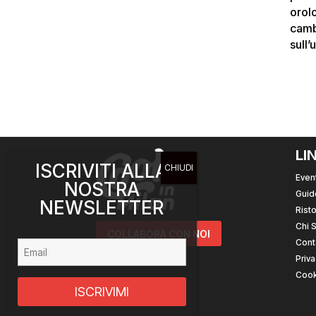
orolo
camb
sull
LI
ISCRIVITI ALLA
Event
NOSTRA
Guid
NEWSLETTER
Risto
Chi 
COLLABORA CON NOI
Cont
Priva
Cook
ISCRIVIMI