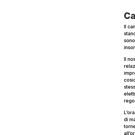
Ca
Il ca
stanc
sono
inso
Il no
rela
impr
cosi
stess
elett
regol
L’or
di m
torn
all’o