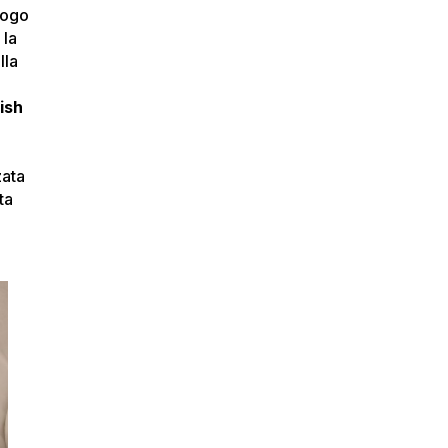
ologo
 la
lla
tish
zata
ta
l