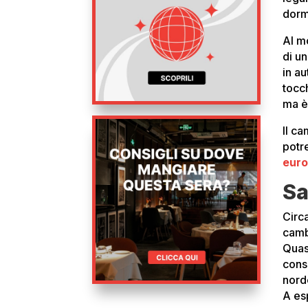
dorm
Al m
di un
in a
tocch
ma è
Il ca
potre
eur
Sa
Circa
camb
Quasi
cons
nord
A es