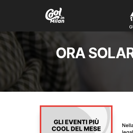
G
G
ORA SOLAR
Nell
legal