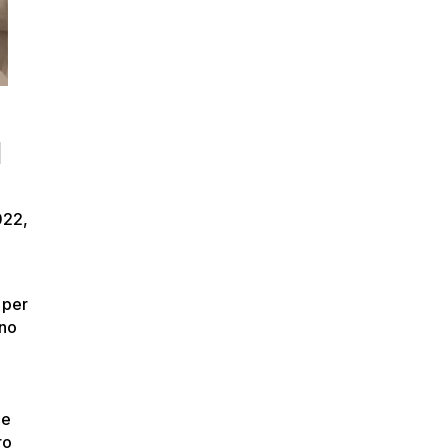
l
022,
 per
ano
he
ro