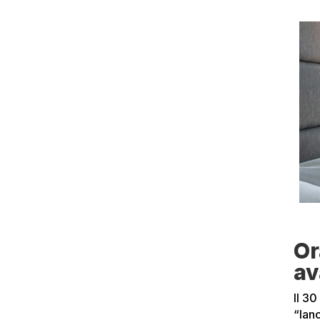
Or
av
Il 3
“lanc