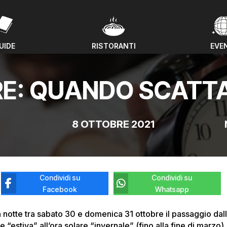
UIDE
RISTORANTI
EVE
UIDE
RISTORANTI
EVE
E: QUANDO SCATTA
8 OTTOBRE 2021
Condividi su
Condividi su
Facebook
Whatsapp
a notte tra sabato 30 e domenica 31 ottobre il passaggio dall
e “estiva” all’ora solare “invernale” (fino alla fine di marzo).