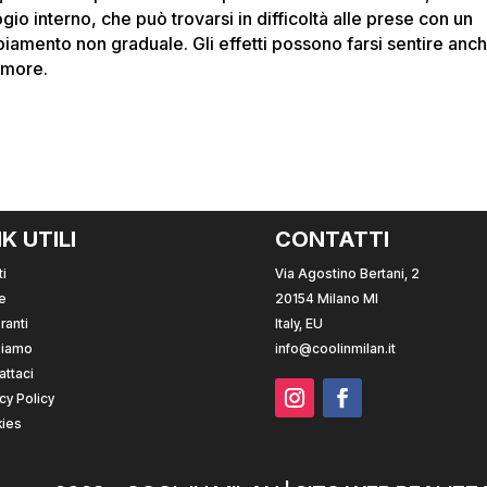
gio interno, che può trovarsi in difficoltà alle prese con un
iamento non graduale. Gli effetti possono farsi sentire anc
’umore.
NK UTILI
CONTATTI
i
Via Agostino Bertani, 2
e
20154 Milano MI
ranti
Italy, EU
Siamo
info@coolinmilan.it
attaci
cy Policy
ies