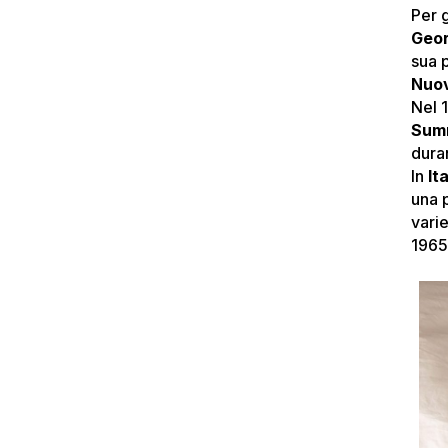
Per g
Geo
sua 
Nuo
Nel 
Sum
duran
In
Ita
una 
varie
1965