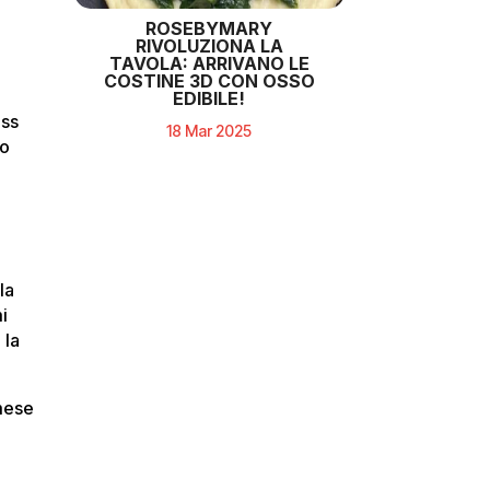
ROSEBYMARY
RIVOLUZIONA LA
TAVOLA: ARRIVANO LE
COSTINE 3D CON OSSO
EDIBILE!
ess
18 Mar 2025
no
la
mi
 la
 mese
o