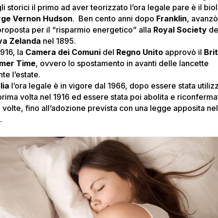
li storici il primo ad aver teorizzato l’ora legale pare è il bi
rge Vernon Hudson
. Ben cento anni dopo
Franklin
, avanzò
proposta per il “risparmio energetico” alla
Royal Society
de
va Zelanda
nel 1895.
1916, la
Camera dei Comuni
del
Regno Unito
approvò il
Bri
mer Time
, ovvero lo spostamento in avanti delle lancette
te l’estate.
lia
l’ora legale è in vigore dal 1966, dopo essere stata utiliz
prima volta nel 1916 ed essere stata poi abolita e riconferma
 volte, fino all’adozione prevista con una legge apposita ne
.