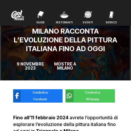
GUIDE
RISTORANTI
EVENTI
SERVIZI
GUIDE
RISTORANTI
EVENTI
SERVIZI
MILANO RACCONTA
L’EVOLUZIONE DELLA PITTURA
ITALIANA FINO AD OGGI
9 NOVEMBRE
MOSTRE A
2023
MILANO
Condividi su
Condividi su
Facebook
Whatsapp
Fino all’11 febbraio 2024
avrete l’opportunità di
esplorare l’evoluzione della pittura italiana fino