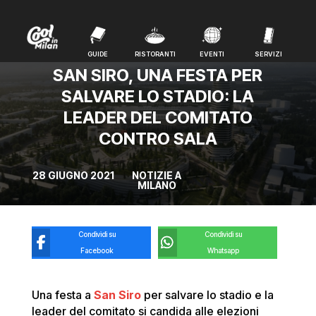
GUIDE
RISTORANTI
EVENTI
SERVIZI
GUIDE
RISTORANTI
EVENTI
SERVIZI
SAN SIRO, UNA FESTA PER
SALVARE LO STADIO: LA
LEADER DEL COMITATO
CONTRO SALA
28 GIUGNO 2021
NOTIZIE A
MILANO
Condividi su
Condividi su
Facebook
Whatsapp
Una festa a
San Siro
per salvare lo stadio e la
leader del comitato si candida alle elezioni