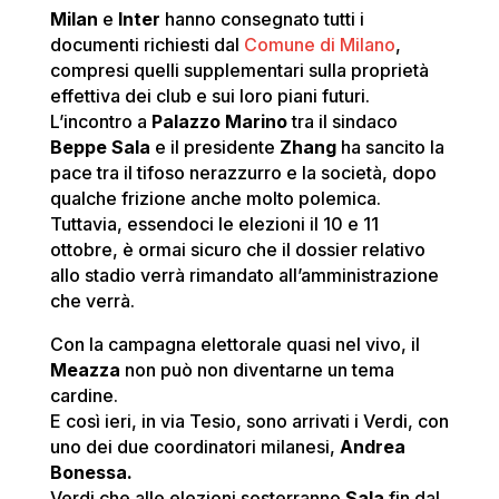
Milan
e
Inter
hanno consegnato tutti i
documenti richiesti dal
Comune di Milano
,
compresi quelli supplementari sulla proprietà
effettiva dei club e sui loro piani futuri.
L’incontro a
Palazzo Marino
tra il sindaco
Beppe Sala
e il presidente
Zhang
ha sancito la
pace tra il tifoso nerazzurro e la società, dopo
qualche frizione anche molto polemica.
Tuttavia, essendoci le elezioni il 10 e 11
ottobre, è ormai sicuro che il dossier relativo
allo stadio verrà rimandato all’amministrazione
che verrà.
Con la campagna elettorale quasi nel vivo, il
Meazza
non può non diventarne un tema
cardine.
E così ieri, in via Tesio, sono arrivati i Verdi, con
uno dei due coordinatori milanesi,
Andrea
Bonessa.
Verdi che alle elezioni sosterranno
Sala
fin dal