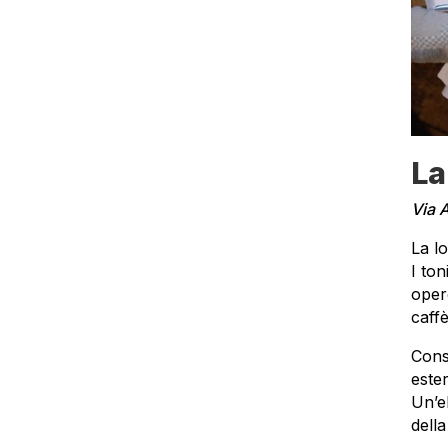
La
Via 
La lo
I to
opere
caffè
Consi
este
Un’e
della