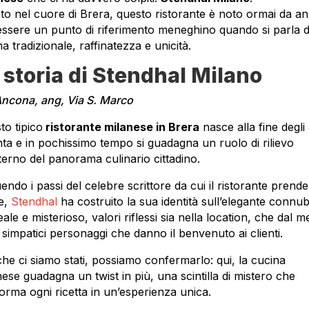
ato nel cuore di Brera, questo ristorante è noto ormai da an
essere un punto di riferimento meneghino quando si parla d
a tradizionale, raffinatezza e unicità.
 storia di Stendhal Milano
Ancona, ang, Via S. Marco
to tipico
ristorante milanese in Brera
nasce alla fine degli
nta e in pochissimo tempo si guadagna un ruolo di rilievo
nterno del panorama culinario cittadino.
ndo i passi del celebre scrittore da cui il ristorante prende 
e,
Stendhal
ha costruito la sua identità sull’elegante connub
eale e misterioso, valori riflessi sia nella location, che dal 
i simpatici personaggi che danno il benvenuto ai clienti.
che ci siamo stati, possiamo confermarlo: qui, la cucina
nese guadagna un twist in più, una scintilla di mistero che
forma ogni ricetta in un’esperienza unica.