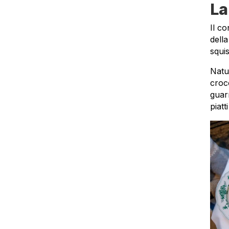
La
Il c
dell
squi
Natu
croc
guar
piatt