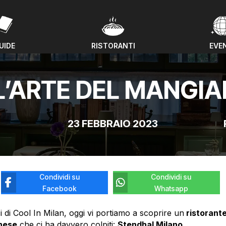
UIDE
RISTORANTI
EVE
UIDE
RISTORANTI
EVE
L’ARTE DEL MANGIA
23 FEBBRAIO 2023
Condividi su
Condividi su
Facebook
Whatsapp
i di Cool In Milan, oggi vi portiamo a scoprire un
ristorant
nese
che ci ha davvero colpiti:
Stendhal Milano
.