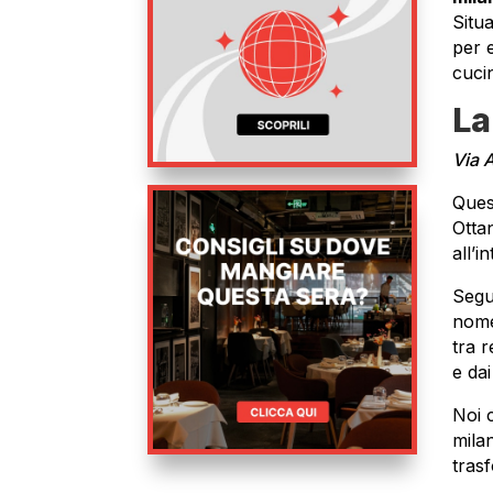
Situ
per 
cucin
La
Via 
Ques
Otta
all’i
Segue
nom
tra r
e da
Noi 
mila
tras