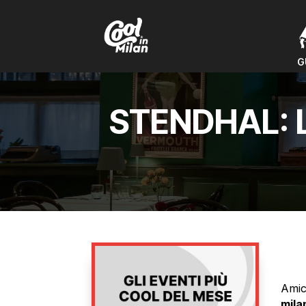
G
G
STENDHAL: 
Amic
mila