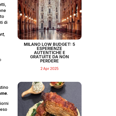
etti,
ione
sto
i di
r
rt
,
MILANO LOW BUDGET: 5
ESPERIENZE
AUTENTICHE E
GRATUITE DA NON
o
PERDERE
2 Apr 2025
stino
ame
.
iorni
ceso
,