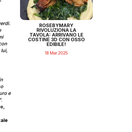
erdi.
ROSEBYMARY
RIVOLUZIONA LA
o
TAVOLA: ARRIVANO LE
mi
COSTINE 3D CON OSSO
 con
EDIBILE!
lui,
18 Mar 2025
in
so
uro e
”
.
re,
tale