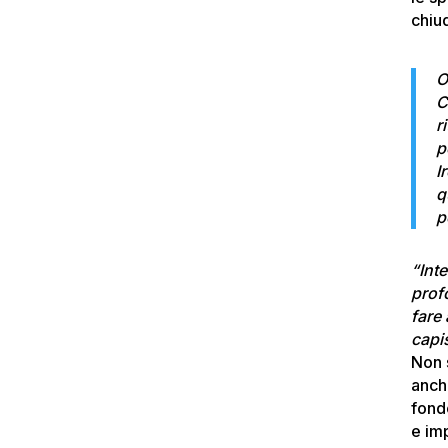
chiu
O
C
r
p
I
q
p
“Int
prof
fare 
capi
Non s
anch
fon
e im