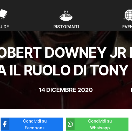
UIDE
RISTORANTI
EVE
UIDE
RISTORANTI
EVE
OBERT DOWNEY JR 
A IL RUOLO DI TONY
14 DICEMBRE 2020
Condividi su
Condividi su
Facebook
Whatsapp