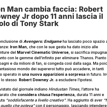
on Man cambia faccia: Robert
wney Jr dopo 11 anni lascia il
olo di Tony Stark
onclusione di
Avengers: Endgame
ha lasciato poco spazio a
anze:
Iron Man
, che con le sue gesta ha dato inizio alle
nture del
Marvel Cinematic Universe
, si sacrifica impugn
uanto con le gemme dell’infinito per eliminare Thanos. Pianto
agni e da milioni di fan, si congeda così dalla saga. Ma poi
fantasioso mondo dei supereroi tutto può accadere, in tanti
o sperato in
una nuova
apparizioni a sorpresa
in futuro. I
È lo stesso
Robert Downey Jr.
a escludere l’ipotesi.
vistato dal giornale indiano
Hindustan Times
, l’attore ha
iarato che
considera chiusa l’esperienza
, durata 11 anni e
nuta
“soddisfacente a livello creativo”
. Ha aggiunto di aver
“f
o quello che poteva”
con il personaggio, lasciando intender