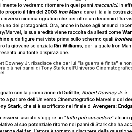
icilmente lo vedremo ritornare in quei panni
meccanici
. In eff
ato proprio
il
film del 2008
Iron Man
a dare il là alla costruz
n universo cinematografico che per oltre un decennio l’ha vi
 uno dei protagonisti. Ora, anche in base agli annunci recent
ey/Marvel, la sua eredità viene raccolta da alleati come
Wa
hine
e da figure mai viste prima sullo schermo quali
Ironhea
ro la giovane scienziata
Riri Williams
, per la quale Iron Man
resenta una fonte d’ispirazione.
t Downey Jr. ribadisce che per lui “la guerra è finita” e non
erà più nei panni di Tony Stark nell’Universo Cinematografic
el.
gnato con la promozione di
Dolittle
,
Robert Downey Jr
. è
ato a parlare dell’Universo Cinematografico Marvel e del de
ny Stark
, che si è sacrificato nel finale di
Avengers: Endg
 essersi lasciato sfuggire un “
tutto
può succedere
” alcuni g
elativo al suo potenziale ritorno nei panni di Stark che ha ac
eranza dei fan, l’attore è tornato a discutere della questione