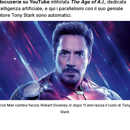
docuserie su YouTube
intitolata
The Age of A.I.
, dedicata
ntelligenza artificiale, e qui i parallelismi con il suo geniale
ntore Tony Stark sono automatici.
Iron Man cambia faccia: Robert Downey Jr dopo 11 anni lascia il ruolo di Ton
Stark