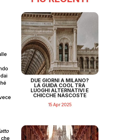
lle
ando
 dai
DUE GIORNI A MILANO?
ché
LA GUIDA COOL TRA
LUOGHI ALTERNATIVI E
CHICCHE NASCOSTE
nvece
15 Apr 2025
atto
e che