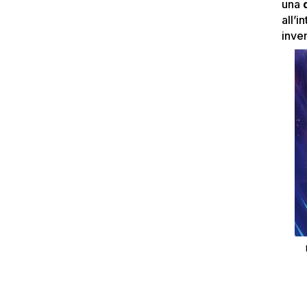
una
all’i
inve