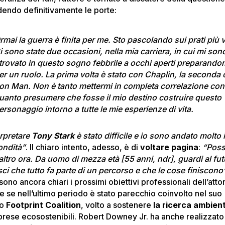
dendo definitivamente le porte:
rmai la guerra è finita per me. Sto pascolando sui prati più v
i sono state due occasioni, nella mia carriera, in cui mi son
itrovato in questo sogno febbrile a occhi aperti preparando
er un ruolo. La prima volta è stato con Chaplin, la seconda
ron Man. Non è tanto mettermi in completa correlazione con 
uanto presumere che fosse il mio destino costruire questo
ersonaggio intorno a tutte le mie esperienze di vita.
erpretare
Tony Stark
è stato difficile e io sono andato molto 
ondità”
. Il chiaro intento, adesso, è di
voltare pagina
:
“Pos
altro ora. Da uomo di mezza età [55 anni, ndr], guardi al fut
sci che tutto fa parte di un percorso e che le cose finiscono
ono ancora chiari i prossimi obiettivi professionali dell’atto
e se nell’ultimo periodo è stato parecchio coinvolto nel suo
do
Footprint Coalition
, volto a sostenere
la ricerca ambien
prese ecosostenibili. Robert Downey Jr. ha anche realizzato