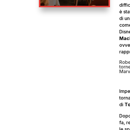
diff
è st
di u
come
Disn
Mac
ovve
rapp
Rober
torn
Marv
Impe
torn
di
To
Dopo
fa, r
le sp