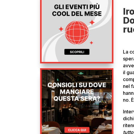
Ir
Do
ru
La c
sper
avve
il g
comp
nel 
hann
no. 
Inter
dich
rite
tutt