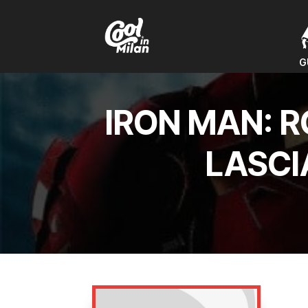
G
G
IRON MAN: R
LASCI