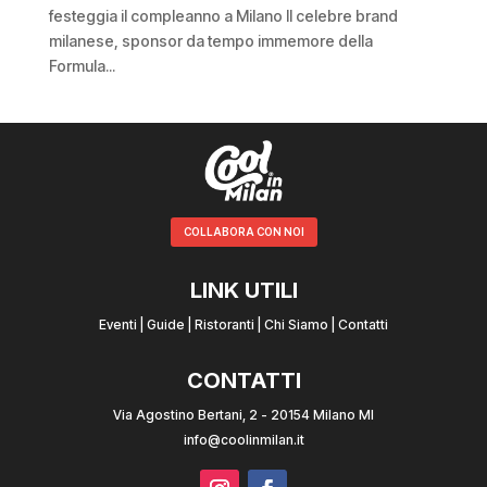
festeggia il compleanno a Milano Il celebre brand
milanese, sponsor da tempo immemore della
Formula...
COLLABORA CON NOI
LINK UTILI
Eventi
|
Guide
|
Ristoranti
|
Chi Siamo
|
Contatti
CONTATTI
Via Agostino Bertani, 2 - 20154 Milano MI
info@coolinmilan.it