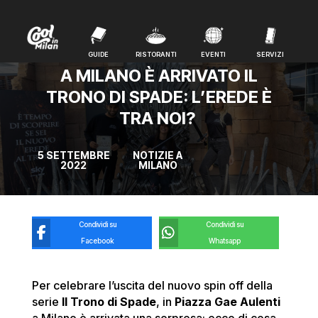
GUIDE
RISTORANTI
EVENTI
SERVIZI
GUIDE
RISTORANTI
EVENTI
SERVIZI
A MILANO È ARRIVATO IL
TRONO DI SPADE: L’EREDE È
TRA NOI?
5 SETTEMBRE
NOTIZIE A
2022
MILANO
Condividi su
Condividi su
Facebook
Whatsapp
Per celebrare l’uscita del nuovo spin off della
serie
Il Trono di Spade
, in
Piazza Gae Aulenti