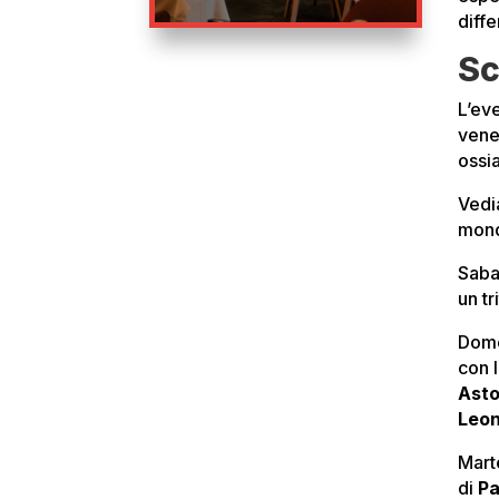
diffe
Sc
L’ev
vene
ossi
Vedi
mond
Saba
un tr
Dome
con 
Asto
Leon
Mart
di
Pa