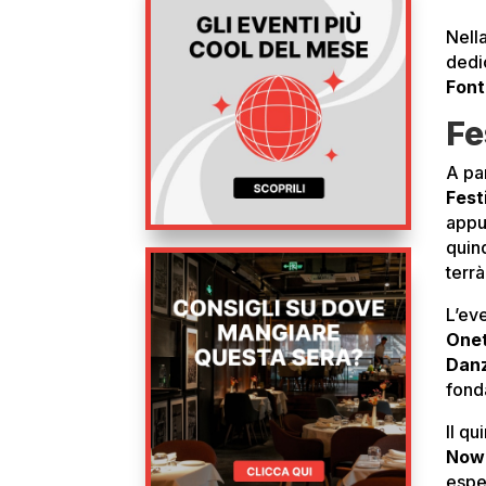
Nella
dedi
Fon
Fe
A par
Fest
appu
quin
terrà
L’ev
Onet
Dan
fond
Il q
Now
espe