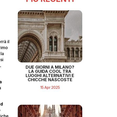
rà il
primo
 la
si
ù.
DUE GIORNI A MILANO?
LA GUIDA COOL TRA
LUOGHI ALTERNATIVI E
CHICCHE NASCOSTE
a
15 Apr 2025
a
nd
o
tiche