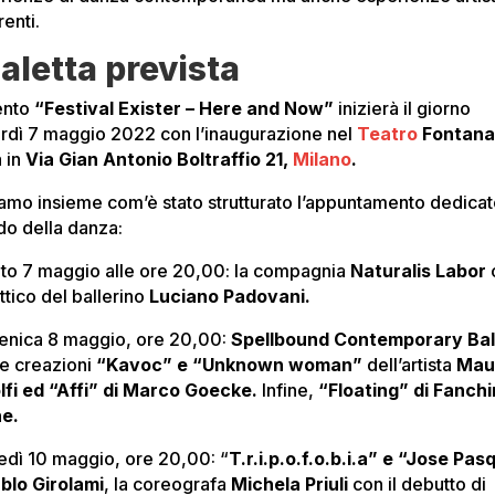
renti.
aletta prevista
ento
“Festival Exister – Here and Now”
inizierà il giorno
rdì 7 maggio 2022 con l’inaugurazione nel
Teatro
Fontan
a in
Via Gian Antonio Boltraffio 21,
Milano
.
amo insieme com’è stato strutturato l’appuntamento dedicat
o della danza:
to 7 maggio alle ore 20,00: la compagnia
Naturalis Labor
ittico del ballerino
Luciano Padovani.
nica 8 maggio, ore 20,00:
Spellbound Contemporary Bal
le creazioni
“Kavoc” e “Unknown woman”
dell’artista
Mau
lfi ed “Affi” di Marco Goecke.
Infine,
“Floating” di Fanchi
e.
edì 10 maggio, ore 20,00: “
T.r.i.p.o.f.o.b.i.a” e “Jose Pas
blo Girolami
, la coreografa
Michela Priuli
con il debutto di