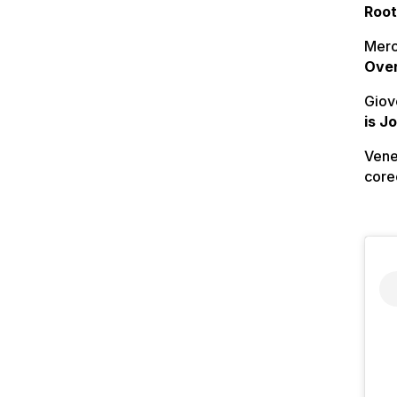
Roo
Merc
Over
Giov
is J
Vene
core