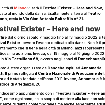
 città di
Milano
vi sarà il
Festival Exister – Here and Now
,
cato al mondo della danza. Esattamente si terra al
Teatro
tana
, ossia in
Via Gian Antonio Boltraffio n° 21.
stival Exister – Here and now
tire dal giorno sabato 7 maggio fino al 13 maggio 2022 si ter
ival Exister
, ovvero l’evento dedicato alla danza. Non è il 
ntamento che si tiene nella città di Milano, anzi rappresenta
dicesima edizione. Invece, dal 19 maggio al 16 giugno 2022 
 in
Via Tertulliano 68,
ovvero negli spazi di
Dancehauspi
ento è stato organizzato da
Dancehauspiù
ed
Annamaria
ti
. Il primo raffigura il
Centro Nazionale di Produzione dell
za
ed è stato fondato nell’anno 2011. Invece,
Annamaria
è l
atrice di ArtedanzaE20.
uindicesimo appuntamento con il
“Festival Exister – Here a
”
, come ogni anno, ha lo scopo di mettere alla luce non sol
rienze di danza contemporanea ma anche esperienze artis