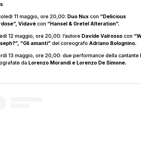
ts
.
oledì 11 maggio, ore 20,00:
Duo Nux
con
“Delicious
dose”, Vidavè
con
“Hansel & Gretel Alteration”.
edì 12 maggio, ore 20,00: l’autore
Davide Valrosso
con
“
oseph?”, “Gli amanti”
del coreografo
Adriano Bolognino.
rdì 13 maggio, ore 20,00: due performance della cantante
ografate da
Lorenzo Morandi e Lorenzo De Simone.