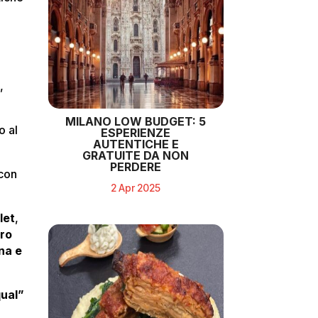
a
,
MILANO LOW BUDGET: 5
o al
ESPERIENZE
AUTENTICHE E
GRATUITE DA NON
PERDERE
con
2 Apr 2025
let
,
ro
na e
qual”