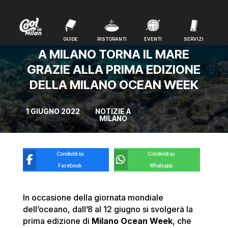
GUIDE
RISTORANTI
EVENTI
SERVIZI
GUIDE
RISTORANTI
EVENTI
SERVIZI
A MILANO TORNA IL MARE
GRAZIE ALLA PRIMA EDIZIONE
DELLA MILANO OCEAN WEEK
1 GIUGNO 2022
NOTIZIE A
MILANO
Condividi su
Condividi su
Facebook
Whatsapp
In occasione della giornata mondiale
dell’oceano, dall’8 al 12 giugno si svolgerà la
prima edizione di
Milano Ocean Week
, che