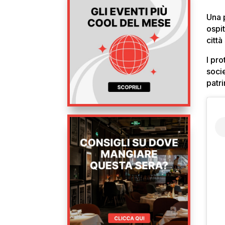
Una p
ospi
città
I pr
soci
patr