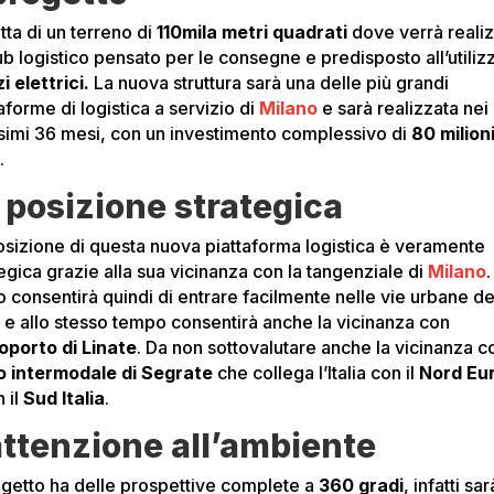
atta di un terreno di
110mila metri quadrati
dove verrà reali
ub logistico pensato per le consegne e predisposto all’utiliz
i elettrici.
La nuova struttura sarà una delle più grandi
aforme di logistica a servizio di
Milano
e sarà realizzata nei
simi 36 mesi, con un investimento complessivo di
80 milioni
o
.
 posizione strategica
osizione di questa nuova piattaforma logistica è veramente
egica grazie alla sua vicinanza con la tangenziale di
Milano
.
o consentirà quindi di entrare facilmente nelle vie urbane de
à, e allo stesso tempo consentirà anche la vicinanza con
oporto di Linate
. Da non sottovalutare anche la vicinanza c
o intermodale di Segrate
che collega l’Italia con il
Nord Eu
 il
Sud Italia
.
attenzione all’ambiente
rogetto ha delle prospettive complete a
360 gradi
, infatti sar