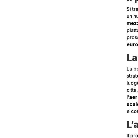
Si tr
un h
mezz
piatt
pros
eur
La
La p
strat
luog
citt
l’
aer
scal
e con
L’
Il p