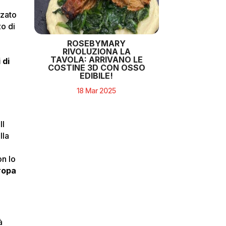
zzato
zo di
ROSEBYMARY
RIVOLUZIONA LA
TAVOLA: ARRIVANO LE
 di
COSTINE 3D CON OSSO
EDIBILE!
18 Mar 2025
 Il
lla
on lo
ropa
à