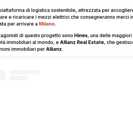
iattaforma di logistica sostenibile, attrezzata per accoglier
tare e ricaricare i mezzi elettrici che consegneranno merci i
 sta per arrivare a
Milano
.
otagonisti di questo progetto sono
Hines
, una delle maggiori
età immobiliari al mondo, e
Allianz Real Estate
, che gestisc
imoni immobiliari per
Allianz
.