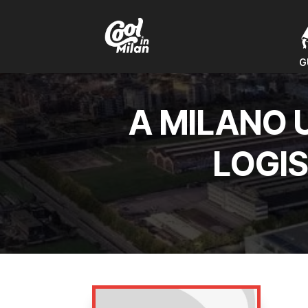
G
G
A MILANO 
LOGIS