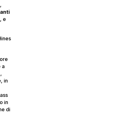
,
ranti
i
, e
Hines
tore
e a
,
, in
lass
o in
ne di