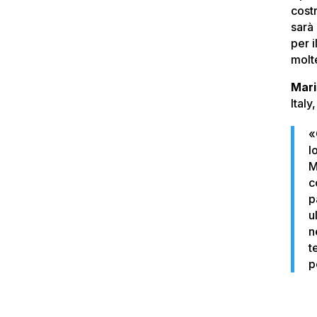
costr
sarà
per 
molte
Mar
Italy
«
l
M
c
p
u
n
t
p