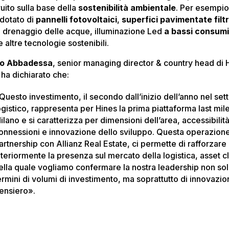
uito sulla base della
sostenibilità ambientale
. Per esempio
 dotato di
pannelli fotovoltaici
,
superfici pavimentate filt
il drenaggio delle acque, illuminazione Led
a bassi consum
 altre tecnologie sostenibili.
io Abbadessa
, senior managing director & country head di 
, ha dichiarato che:
Questo investimento, il secondo dall’inizio dell’anno nel set
ogistico, rappresenta per Hines la prima piattaforma last mil
ilano e si caratterizza per dimensioni dell’area, accessibilità
onnessioni e innovazione dello sviluppo. Questa operazione
artnership con Allianz Real Estate, ci permette di rafforzare
lteriormente la presenza sul mercato della logistica, asset c
ella quale vogliamo confermare la nostra leadership non sol
ermini di volumi di investimento, ma soprattutto di innovazio
ensiero».