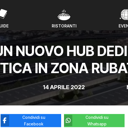
UIDE
RISTORANTI
EVE
UIDE
RISTORANTI
EVE
UN NUOVO HUB DED
TICA IN ZONA RUB
14 APRILE 2022
Condividi su
Condividi su
Facebook
Whatsapp