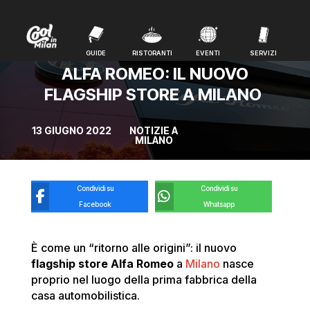
GUIDE
RISTORANTI
EVENTI
SERVIZI
GUIDE
RISTORANTI
EVENTI
SERVIZI
ALFA ROMEO: IL NUOVO
FLAGSHIP STORE A MILANO
13 GIUGNO 2022
NOTIZIE A
MILANO
Condividi su
Condividi su
Facebook
Whatsapp
È come un “ritorno alle origini”: il nuovo
flagship store Alfa Romeo
a
Milano
nasce
proprio nel luogo della prima fabbrica della
casa automobilistica.