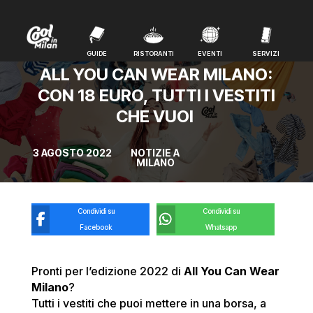
GUIDE
RISTORANTI
EVENTI
SERVIZI
GUIDE
RISTORANTI
EVENTI
SERVIZI
ALL YOU CAN WEAR MILANO:
CON 18 EURO, TUTTI I VESTITI
CHE VUOI
3 AGOSTO 2022
NOTIZIE A
MILANO
Condividi su
Condividi su
Facebook
Whatsapp
Pronti per l’edizione 2022 di
All You Can Wear
Milano
?
Tutti i vestiti che puoi mettere in una borsa, a