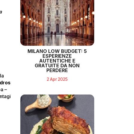
a
MILANO LOW BUDGET: 5
ESPERIENZE
AUTENTICHE E
GRATUITE DA NON
PERDERE
la
2 Apr 2025
dros
pa –
ntagi