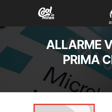
G
G
ALLARME V
PRIMA C