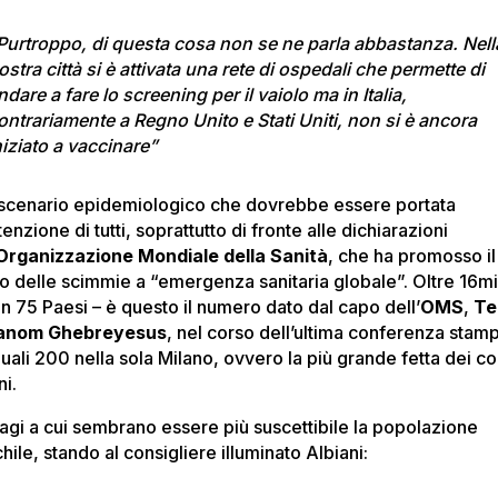
Purtroppo, di questa cosa non se ne parla abbastanza. Nell
ostra città si è attivata una rete di ospedali che permette di
ndare a fare lo screening per il vaiolo ma in Italia,
ontrariamente a Regno Unito e Stati Uniti, non si è ancora
niziato a vaccinare”
scenario epidemiologico che dovrebbe essere portata
ttenzione di tutti, soprattutto di fronte alle dichiarazioni
Organizzazione Mondiale della Sanità
, che ha promosso il
lo delle scimmie a “emergenza sanitaria globale”. Oltre 16mi
in 75 Paesi – è questo il numero dato dal capo dell’
OMS
,
Te
anom Ghebreyesus
, nel corso dell’ultima conferenza stam
uali 200 nella sola Milano, ovvero la più grande fetta dei co
ni.
agi a cui sembrano essere più suscettibile la popolazione
ile, stando al consigliere illuminato Albiani: