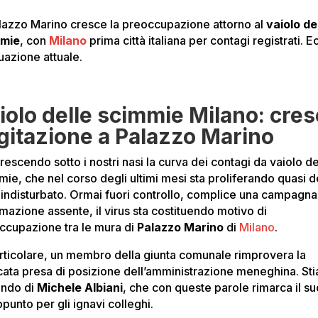
lazzo Marino cresce la preoccupazione attorno al
vaiolo de
mmie
, con
Milano
prima città italiana per contagi registrati. 
tuazione attuale.
iolo delle scimmie Milano: cre
agitazione a Palazzo Marino
rescendo sotto i nostri nasi la curva dei contagi da vaiolo de
mie, che nel corso degli ultimi mesi sta proliferando quasi d
o indisturbato. Ormai fuori controllo, complice una campagna
rmazione assente, il virus sta costituendo motivo di
ccupazione tra le mura di
Palazzo Marino
di
Milano
.
articolare, un membro della giunta comunale rimprovera la
ata presa di posizione dell’amministrazione meneghina. St
ando di
Michele Albiani
, che con queste parole rimarca il su
punto per gli ignavi colleghi.