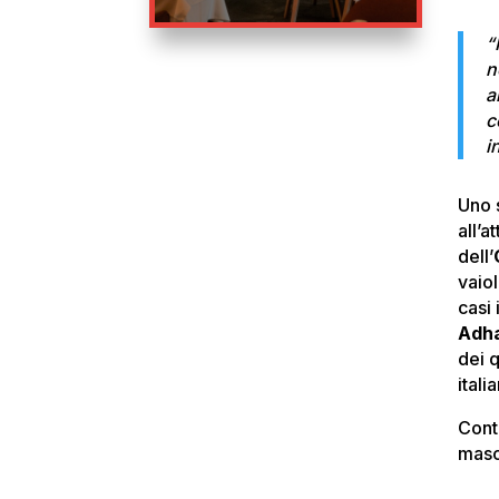
“
n
a
c
i
Uno 
all’a
dell’
vaio
casi 
Adh
dei q
italia
Cont
masch