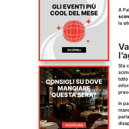
A Pa
sci
la si
Va
l’
Sta c
scim
tutt
info
preo
In p
manc
parl
disap