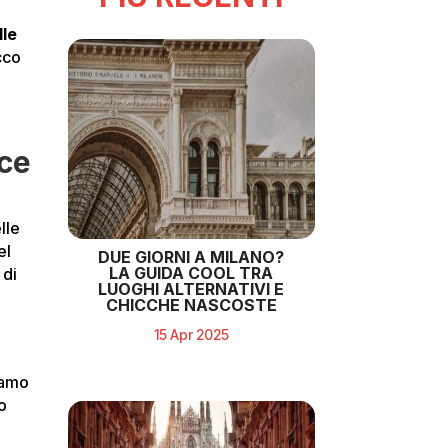
lle
Ecco
sce
lle
el
DUE GIORNI A MILANO?
LA GUIDA COOL TRA
 di
LUOGHI ALTERNATIVI E
CHICCHE NASCOSTE
15 Apr 2025
iamo
o