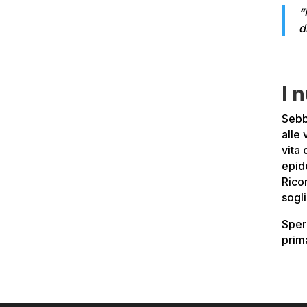
“
d
I 
Sebbe
alle
vita
epid
Ricor
sogli
Sper
prim