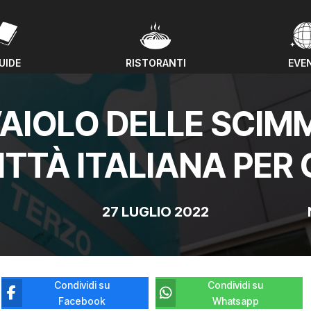
UIDE
RISTORANTI
EVE
UIDE
RISTORANTI
EVE
AIOLO DELLE SCIMM
ITTÀ ITALIANA PER
27 LUGLIO 2022
Condividi su
Condividi su
Facebook
Whatsapp