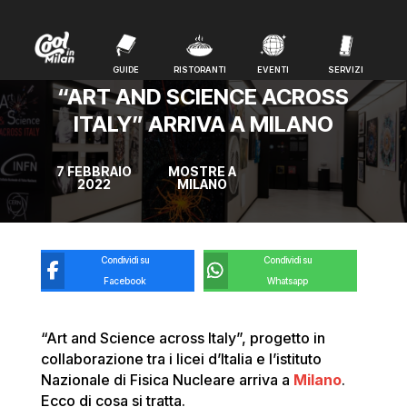
GUIDE
RISTORANTI
EVENTI
SERVIZI
GUIDE
RISTORANTI
EVENTI
SERVIZI
“ART AND SCIENCE ACROSS
ITALY” ARRIVA A MILANO
7 FEBBRAIO
MOSTRE A
2022
MILANO
Condividi su
Condividi su
Facebook
Whatsapp
“Art and Science across Italy”, progetto in
collaborazione tra i licei d’Italia e l’istituto
Nazionale di Fisica Nucleare arriva a
Milano
.
Ecco di cosa si tratta.