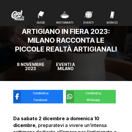
GUIDE
RISTORANTI
EVENTI
SERVIZI
GUIDE
RISTORANTI
EVENTI
SERVIZI
ARTIGIANO IN FIERA 2023:
MILANO RACCONTA LE
PICCOLE REALTÀ ARTIGIANALI
8 NOVEMBRE
EVENTI A
2023
MILANO
Condividi su
Condividi su
Facebook
Whatsapp
Da sabato 2 dicembre a domenica 10
dicembre
, preparatevi a vivere un’intensa