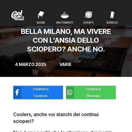
GUIDE
RISTORANTI
EVENTI
SERVIZI
GUIDE
RISTORANTI
EVENTI
SERVIZI
BELLA MILANO, MA VIVERE
CON L’ANSIA DELLO
SCIOPERO? ANCHE NO.
4 MARZO 2025
VARIE
Condividi su
Condividi su
Facebook
Whatsapp
Coolers, anche voi stanchi dei continui
scioperi?