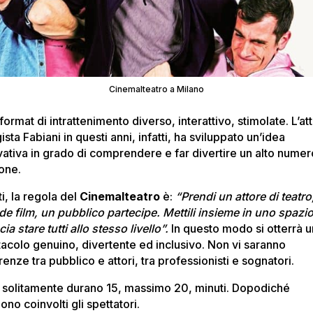
Cinemalteatro a Milano
format di intrattenimento diverso, interattivo, stimolate. L’at
ista Fabiani in questi anni, infatti, ha sviluppato un’idea
vativa in grado di comprendere e far divertire un alto numer
one.
ti, la regola del
Cinemalteatro
è:
“Prendi un attore di teatro
de film, un pubblico partecipe. Mettili insieme in uno spazi
ccia stare tutti allo stesso livello”.
In questo modo si otterrà 
tacolo genuino, divertente ed inclusivo. Non vi saranno
renze tra pubblico e attori, tra professionisti e sognatori.
lm solitamente durano 15, massimo 20, minuti. Dopodiché
no coinvolti gli spettatori.