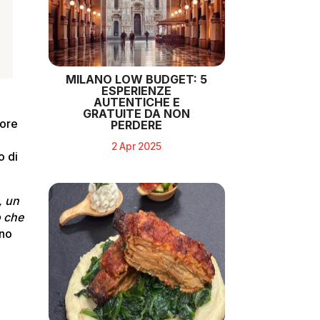
MILANO LOW BUDGET: 5
ESPERIENZE
AUTENTICHE E
GRATUITE DA NON
tore
PERDERE
2 Apr 2025
o di
, un
o che
uno