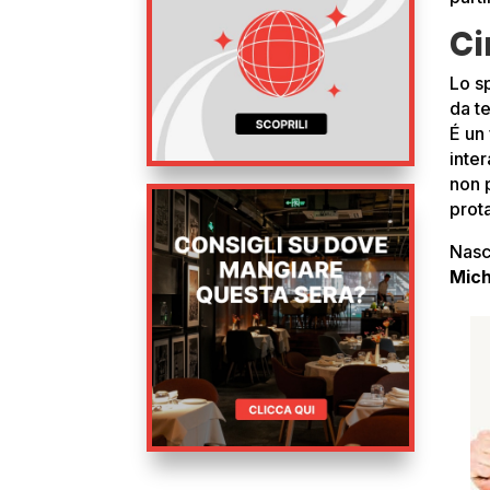
Ci
Lo s
da t
É un 
inter
non 
prota
Nasce
Mich