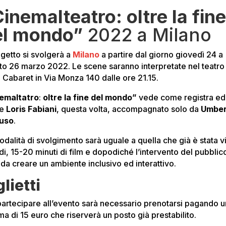
inemalteatro: oltre la fin
el mondo”
2022 a Milano
ogetto si svolgerà a
Milano
a partire dal giorno giovedì 24 a
to 26 marzo 2022. Le scene saranno interpretate nel teatro
g Cabaret in Via Monza 140 dalle ore 21.15.
emaltatro
:
oltre la fine del mondo”
vede come registra ed
re
Loris Fabiani
, questa volta, accompagnato solo da
Umber
uso
.
dalità di svolgimento sarà uguale a quella che già è stata vi
di, 15-20 minuti di film e dopodiché l’intervento del pubblic
 da creare un ambiente inclusivo ed interattivo.
glietti
partecipare all’evento sarà necessario prenotarsi pagando 
a di 15 euro che riserverà un posto già prestabilito.