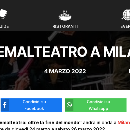
UIDE
RISTORANTI
EVE
UIDE
RISTORANTI
EVE
EMALTEATRO A MI
4 MARZO 2022
Condividi su
Condividi su
Facebook
Whatsapp
emalteatro: oltre la fine del mondo”
andrà in onda a
Mila
ire da giovedì 24 marzo a sabato 26 marzo 2022.