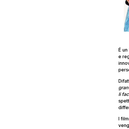
É un 
e reg
inno
pers
Difat
gran
li fa
spet
diffe
I fi
vengo