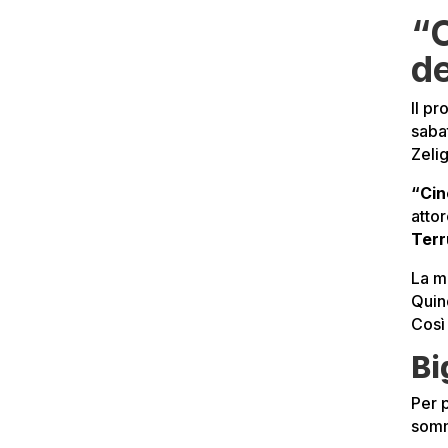
“C
d
Il pr
saba
Zeli
“Cin
atto
Terr
La mo
Quin
Così
Bi
Per 
somm