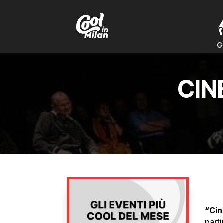
G
G
CIN
“Cin
part