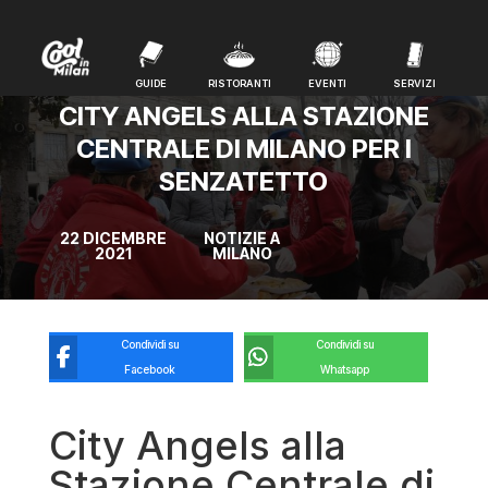
GUIDE
RISTORANTI
EVENTI
SERVIZI
GUIDE
RISTORANTI
EVENTI
SERVIZI
CITY ANGELS ALLA STAZIONE
CENTRALE DI MILANO PER I
SENZATETTO
22 DICEMBRE
NOTIZIE A
2021
MILANO
Condividi su
Condividi su
Facebook
Whatsapp
City Angels alla
Stazione Centrale di