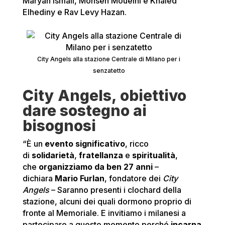
Maryan Ismail, Mohsen Mouelhi e Khaled
Elhediny e Rav Levy Hazan.
City Angels alla stazione Centrale di Milano per i
senzatetto
City Angels, obiettivo
dare sostegno ai
bisognosi
“È un
evento significativo
, ricco
di
solidarietà
,
fratellanza
e
spiritualità
,
che
organizziamo da ben 27 anni
–
dichiara
Mario Furlan
, fondatore dei
City
Angels
– Saranno presenti i clochard della
stazione, alcuni dei quali dormono proprio di
fronte al Memoriale. E invitiamo i milanesi a
partecipare a questo momento perché
incarna