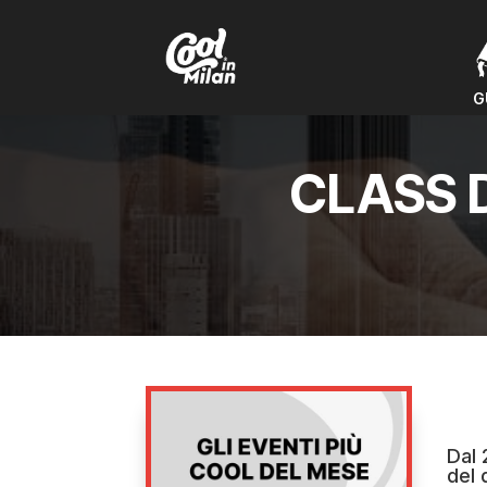
G
G
CLASS 
Dal 
del 