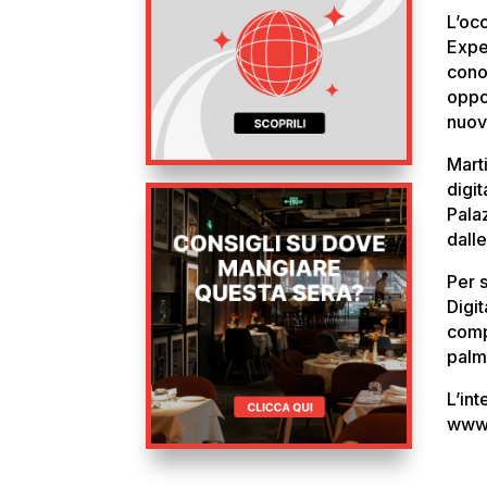
L’oc
Expe
cono
oppor
nuov
Mart
digit
Pala
dalle
Per 
Digit
comp
palm
L’in
www.