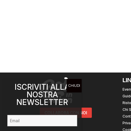
LI
ISCRIVITI ALLA
Event
NOSTRA
Guid
NEWSLETTER
Risto
Chi 
COLLABORA CON NOI
Cont
Priva
Cook