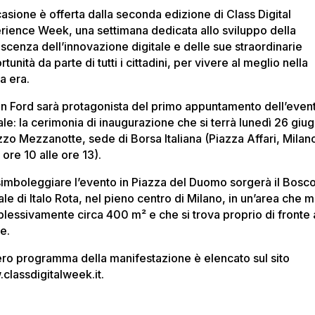
casione è offerta dalla seconda edizione di Class Digital
rience Week, una settimana dedicata allo sviluppo della
scenza dell’innovazione digitale e delle sue straordinarie
tunità da parte di tutti i cittadini, per vivere al meglio nella
a era.
in Ford sarà protagonista del primo appuntamento dell’even
ale: la cerimonia di inaugurazione che si terrà lunedì 26 giu
zzo Mezzanotte, sede di Borsa Italiana (Piazza Affari, Milan
 ore 10 alle ore 13).
simboleggiare l’evento in Piazza del Duomo sorgerà il Bosc
ale di Italo Rota, nel pieno centro di Milano, in un’area che m
lessivamente circa 400 m² e che si trova proprio di fronte 
e.
tero programma della manifestazione è elencato sul sito
classdigitalweek.it.