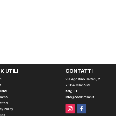
NK UTILI
CONTATTI
i
Via Agostino Bertani, 2
e
20154 Milano MI
ranti
Italy, EU
Siamo
info@coolinmilan.it
attaci
cy Policy
ies