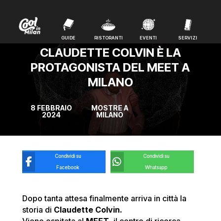
GUIDE
RISTORANTI
EVENTI
SERVIZI
GUIDE
RISTORANTI
EVENTI
SERVIZI
CLAUDETTE COLVIN È LA
PROTAGONISTA DEL MEET A
MILANO
8 FEBBRAIO
MOSTRE A
2024
MILANO
Condividi su
Condividi su
Facebook
Whatsapp
Dopo tanta attesa finalmente arriva in città la
storia di
Claudette Colvin.