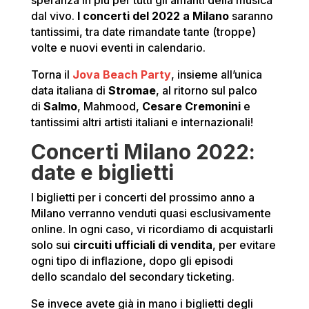
speranza in più per tutti gli amanti della musica
dal vivo.
I concerti del 2022 a Milano
saranno
tantissimi, tra date rimandate tante (troppe)
volte e nuovi eventi in calendario.
Torna il
Jova Beach Party
, insieme all’unica
data italiana di
Stromae
, al ritorno sul palco
di
Salmo
, Mahmood,
Cesare Cremonini
e
tantissimi altri artisti italiani e internazionali!
Concerti Milano 2022:
date e biglietti
I biglietti per i concerti del prossimo anno a
Milano verranno venduti quasi esclusivamente
online. In ogni caso, vi ricordiamo di acquistarli
solo sui
circuiti ufficiali di vendita
, per evitare
ogni tipo di inflazione, dopo gli episodi
dello scandalo del secondary ticketing.
Se invece avete già in mano i biglietti degli