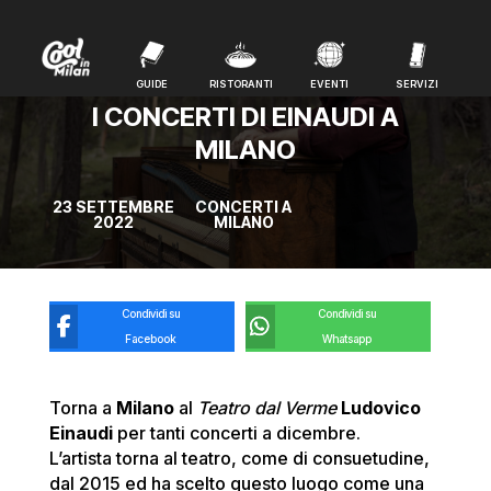
GUIDE
RISTORANTI
EVENTI
SERVIZI
GUIDE
RISTORANTI
EVENTI
SERVIZI
I CONCERTI DI EINAUDI A
MILANO
23 SETTEMBRE
CONCERTI A
2022
MILANO
Condividi su
Condividi su
Facebook
Whatsapp
Torna a
Milano
al
Teatro dal Verme
Ludovico
Einaudi
per tanti concerti a dicembre.
L’artista torna al teatro, come di consuetudine,
dal 2015 ed ha scelto questo luogo come una