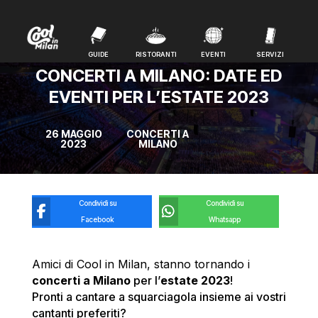
GUIDE
RISTORANTI
EVENTI
SERVIZI
GUIDE
RISTORANTI
EVENTI
SERVIZI
CONCERTI A MILANO: DATE ED
EVENTI PER L’ESTATE 2023
26 MAGGIO
CONCERTI A
2023
MILANO
Condividi su
Condividi su
Facebook
Whatsapp
Amici di Cool in Milan, stanno tornando i
concerti a Milano
per l’
estate 2023
!
Pronti a cantare a squarciagola insieme ai vostri
cantanti preferiti?