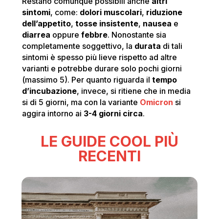
Restano comunque possibili anche
altri
sintomi
, come:
dolori muscolari
,
riduzione
dell’appetito
,
tosse insistente
,
nausea
e
diarrea
oppure
febbre
. Nonostante sia
completamente soggettivo, la
durata
di tali
sintomi è spesso più lieve rispetto ad altre
varianti e potrebbe durare solo pochi giorni
(massimo 5). Per quanto riguarda il
tempo
d’incubazione
, invece, si ritiene che in media
si di 5 giorni, ma con la variante
Omicron
si
aggira intorno ai
3-4 giorni circa
.
LE GUIDE COOL PIÙ
RECENTI