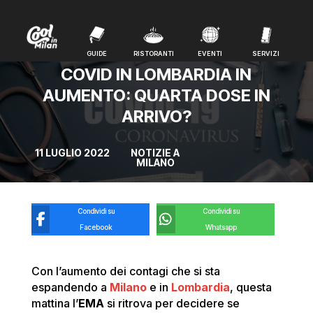
GUIDE
RISTORANTI
EVENTI
SERVIZI
GUIDE
RISTORANTI
EVENTI
SERVIZI
COVID IN LOMBARDIA IN
AUMENTO: QUARTA DOSE IN
ARRIVO?
11 LUGLIO 2022
NOTIZIE A
MILANO
Condividi su
Condividi su
Facebook
Whatsapp
Con l’aumento dei contagi che si sta
espandendo a
Milano
e in
Lombardia
, questa
mattina l’
EMA
si ritrova per decidere se