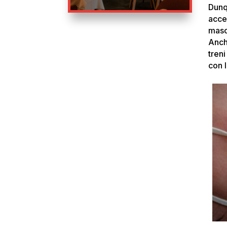
Dunq
acce
masc
Anc
treni
con 