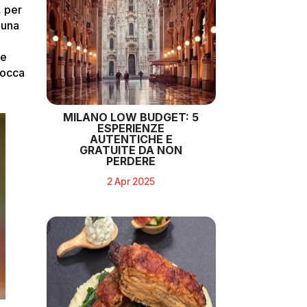
, per
 una
e
bocca
MILANO LOW BUDGET: 5
ESPERIENZE
AUTENTICHE E
GRATUITE DA NON
PERDERE
2 Apr 2025