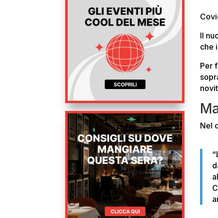
Covi
Il n
che 
Per 
sopra
novit
Ma
Nel 
“
d
a
C
a