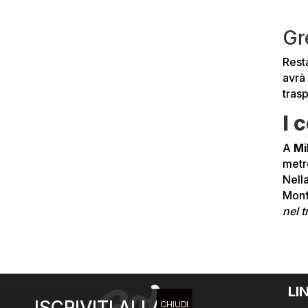
Gr
Resta
avrà
tras
I 
A
Mi
metr
Nella
Monf
nel 
LI
ISCRIVITI ALLA