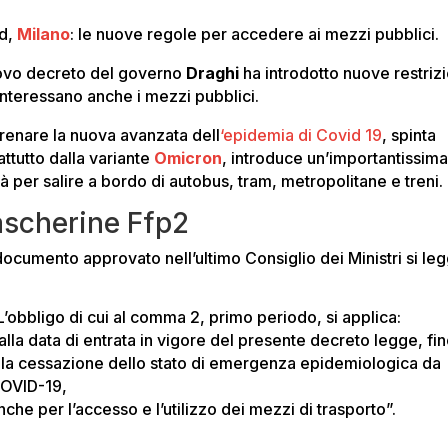
d,
Milano
: le nuove regole per accedere ai mezzi pubblici.
uovo decreto del governo
Draghi
ha introdotto nuove restrizi
interessano anche i mezzi pubblici.
frenare la nuova avanzata dell
‘epidemia di Covid 19
, spinta
ttutto dalla variante
Omicron
, introduce un’importantissim
à per salire a bordo di autobus, tram, metropolitane e treni.
scherine Ffp2
documento approvato nell’ultimo Consiglio dei Ministri si leg
L’obbligo di cui al comma 2, primo periodo, si applica:
alla data di entrata in vigore del presente decreto legge, fi
lla cessazione dello stato di emergenza epidemiologica da
OVID-19,
nche per l’accesso e l’utilizzo dei mezzi di trasporto”.