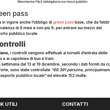
Mascherina Ffp2 obbligatoria sui mezzi pubblici
een pass
 in vigore anche l’obbligo di
green pass
base, che da febbr
 valenza di 6 mesi e non più 9, per entrare sui mezzi del
porto pubblico locale.
controlli
lano,
i controlli vengono effettuati ai tornelli d’entrata delle
o e ai capolinea di bus e tram.
 settimana dal 13 al 19 dicembre, secondo i dati forniti da c
orte, sono state controllate
“69.391 persone, principalmen
trasporto pubblico locale”
ed elevate 152 multe.
NK UTILI
CONTATTI