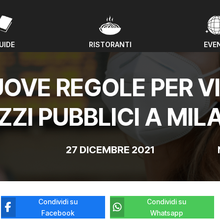
UIDE
RISTORANTI
EVE
UIDE
RISTORANTI
EVE
UOVE REGOLE PER V
ZZI PUBBLICI A MIL
27 DICEMBRE 2021
Condividi su
Condividi su
Facebook
Whatsapp