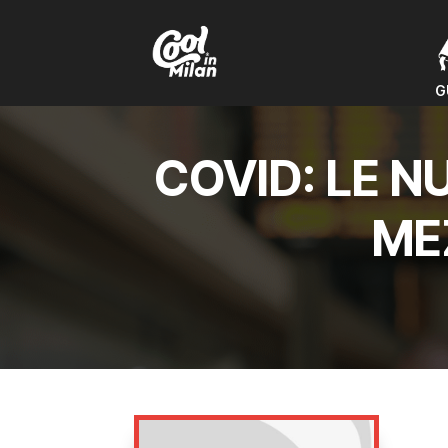
G
G
COVID: LE N
ME