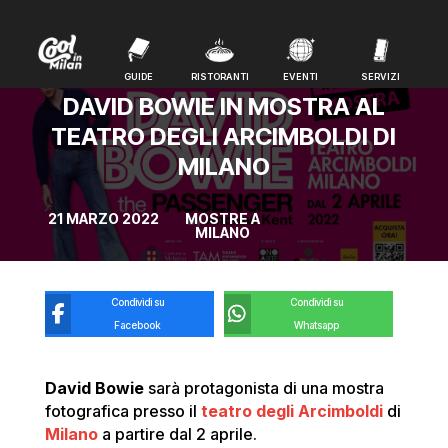
GUIDE
RISTORANTI
EVENTI
SERVIZI
GUIDE
RISTORANTI
EVENTI
SERVIZI
DAVID BOWIE IN MOSTRA AL
TEATRO DEGLI ARCIMBOLDI DI
MILANO
21 MARZO 2022
MOSTRE A
MILANO
Condividi su
Condividi su
Facebook
Whatsapp
David Bowie
sarà protagonista di una mostra
fotografica presso il
teatro degli Arcimboldi
di
Milano
a partire dal 2 aprile.