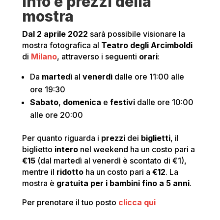
Info e prezzi della
mostra
Dal 2 aprile 2022
sarà possibile visionare la
mostra fotografica al
Teatro degli Arcimboldi
di
Milano
, attraverso i seguenti
orari
:
Da
martedì
al
venerdì
dalle ore 11:00 alle
ore 19:30
Sabato
,
domenica
e
festivi
dalle ore 10:00
alle ore 20:00
Per quanto riguarda i
prezzi
dei
biglietti
, il
biglietto
intero
nel weekend ha un costo pari a
€15
(dal martedì al venerdì è scontato di €1),
mentre il
ridotto
ha un costo pari a
€12
. La
mostra è
gratuita per i bambini fino a 5 anni
.
Per prenotare il tuo posto
clicca qui