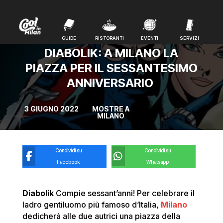
GUIDE
RISTORANTI
EVENTI
SERVIZI
GUIDE
RISTORANTI
EVENTI
SERVIZI
DIABOLIK: A MILANO LA
PIAZZA PER IL SESSANTESIMO
ANNIVERSARIO
3 GIUGNO 2022
MOSTRE A
MILANO
Condividi su
Condividi su
Facebook
Whatsapp
Diabolik
Compie sessant’anni! Per celebrare il
ladro gentiluomo più famoso d’Italia,
Milano
dedicherà alle due autrici una piazza della