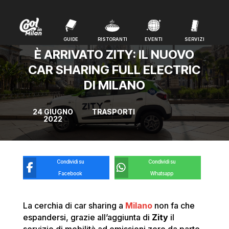
GUIDE
RISTORANTI
EVENTI
SERVIZI
GUIDE
RISTORANTI
EVENTI
SERVIZI
È ARRIVATO ZITY: IL NUOVO
CAR SHARING FULL ELECTRIC
DI MILANO
24 GIUGNO
TRASPORTI
2022
Condividi su
Condividi su
Facebook
Whatsapp
La cerchia di car sharing a
Milano
non fa che
espandersi, grazie all’aggiunta di
Zity
il