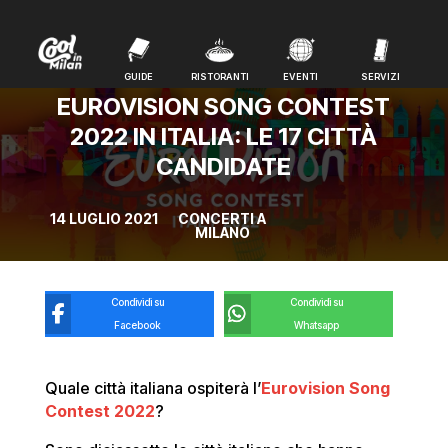
GUIDE
RISTORANTI
EVENTI
SERVIZI
GUIDE
RISTORANTI
EVENTI
SERVIZI
EUROVISION SONG CONTEST
2022 IN ITALIA: LE 17 CITTÀ
CANDIDATE
14 LUGLIO 2021
CONCERTI A
MILANO
Condividi su
Condividi su
Facebook
Whatsapp
Quale città italiana ospiterà l’
Eurovision Song
Contest 2022
?