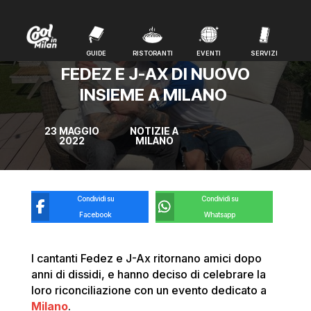
GUIDE
RISTORANTI
EVENTI
SERVIZI
GUIDE
RISTORANTI
EVENTI
SERVIZI
FEDEZ E J-AX DI NUOVO
INSIEME A MILANO
23 MAGGIO
NOTIZIE A
2022
MILANO
Condividi su
Condividi su
Facebook
Whatsapp
I cantanti Fedez e J-Ax ritornano amici dopo
anni di dissidi, e hanno deciso di celebrare la
loro riconciliazione con un evento dedicato a
Milano
.