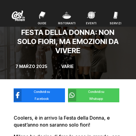
GUIDE
RISTORANTI
EVENTI
SERVIZI
GUIDE
RISTORANTI
EVENTI
SERVIZI
FESTA DELLA DONNA: NON
SOLO FIORI, MA EMOZIONI DA
VIVERE
7 MARZO 2025
VARIE
Condividi su
Condividi su
Facebook
Whatsapp
Coolers, è in arrivo la Festa della Donna, e
quest’anno non saranno solo fiori!