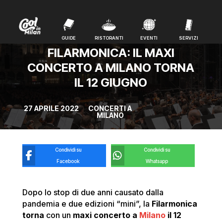
GUIDE
RISTORANTI
EVENTI
SERVIZI
GUIDE
RISTORANTI
EVENTI
SERVIZI
FILARMONICA: IL MAXI
CONCERTO A MILANO TORNA
IL 12 GIUGNO
27 APRILE 2022
CONCERTI A
MILANO
Condividi su
Condividi su
Facebook
Whatsapp
Dopo lo stop di due anni causato dalla
pandemia e due edizioni “mini”, la
Filarmonica
torna
con un
maxi concerto a
Milano
il 12