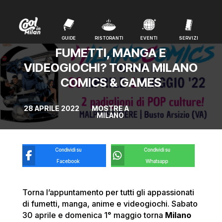
GUIDE
RISTORANTI
EVENTI
SERVIZI
GUIDE
RISTORANTI
EVENTI
SERVIZI
FUMETTI, MANGA E
VIDEOGIOCHI? TORNA MILANO
COMICS & GAMES
28 APRILE 2022
MOSTRE A
MILANO
Condividi su
Condividi su
Facebook
Whatsapp
Torna l’appuntamento per tutti gli appassionati
di fumetti, manga, anime e videogiochi. Sabato
30 aprile e domenica 1° maggio torna
Milano