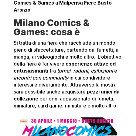
Comics & Games
a
Malpensa Fiere Busto
Arsizio
.
Milano Comics &
Games: cosa è
Si tratta di una fiera che racchiude un mondo
pieno di sfaccettature, partendo dai fumetti, ai
manga, ai videogiochi e molto altro. L’obiettivo
della fiera è far vivere
esperienze attive ed
entusiasmanti
fra
tornei
,
raduni
,
esibizioni
e
incontri con community
in cui condividere
interessi e divertimento. Attraverso la mostra
sarà possibile anche acquistare
pezzi unici da
collezione
per ogni appassionato di fumetti,
miniature, card game, miniature e molto altro.