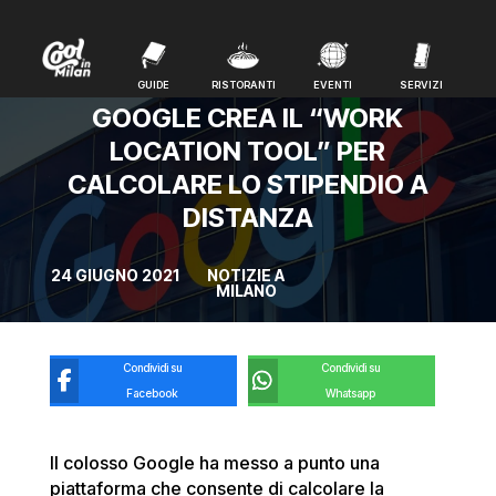
GUIDE
RISTORANTI
EVENTI
SERVIZI
GUIDE
RISTORANTI
EVENTI
SERVIZI
GOOGLE CREA IL “WORK
LOCATION TOOL” PER
CALCOLARE LO STIPENDIO A
DISTANZA
24 GIUGNO 2021
NOTIZIE A
MILANO
Condividi su
Condividi su
Facebook
Whatsapp
Il colosso Google ha messo a punto una
piattaforma che consente di calcolare la