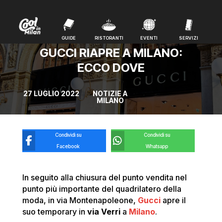
GUIDE
RISTORANTI
EVENTI
SERVIZI
GUIDE
RISTORANTI
EVENTI
SERVIZI
GUCCI RIAPRE A MILANO:
ECCO DOVE
27 LUGLIO 2022
NOTIZIE A
MILANO
Condividi su
Condividi su
Facebook
Whatsapp
In seguito alla chiusura del punto vendita nel
punto più importante del quadrilatero della
moda, in via Montenapoleone,
Gucci
apre il
suo temporary in
via Verri
a
Milano
.