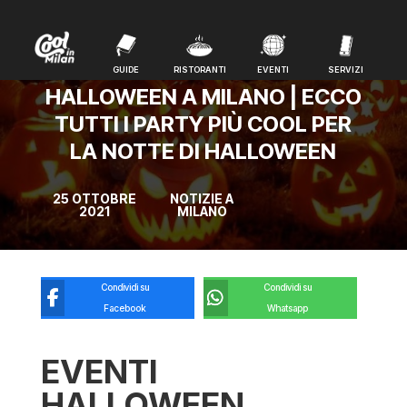
GUIDE
RISTORANTI
EVENTI
SERVIZI
GUIDE
RISTORANTI
EVENTI
SERVIZI
HALLOWEEN A MILANO | ECCO
TUTTI I PARTY PIÙ COOL PER
LA NOTTE DI HALLOWEEN
25 OTTOBRE
NOTIZIE A
2021
MILANO
Condividi su
Condividi su
Facebook
Whatsapp
EVENTI
HALLOWEEN