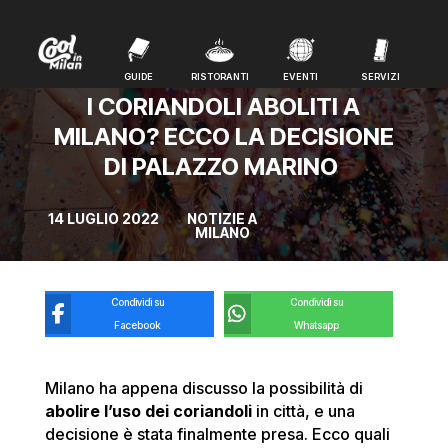
GUIDE
RISTORANTI
EVENTI
SERVIZI
GUIDE
RISTORANTI
EVENTI
SERVIZI
I CORIANDOLI ABOLITI A
MILANO? ECCO LA DECISIONE
DI PALAZZO MARINO
14 LUGLIO 2022
NOTIZIE A
MILANO
Condividi su
Condividi su
Facebook
Whatsapp
Milano ha appena discusso la possibilità di
abolire l’uso dei coriandoli
in città, e una
decisione è stata finalmente presa. Ecco quali