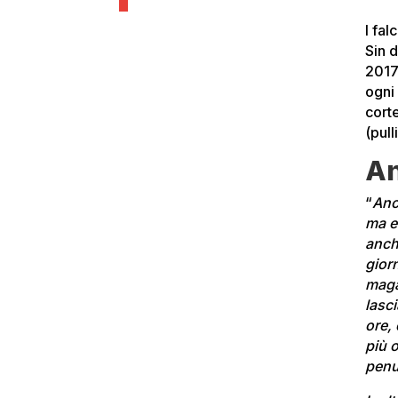
I fal
Sin d
201
ogni 
cort
(pull
An
“
Anc
ma e
anche
giorn
maga
lasc
ore,
più 
penu