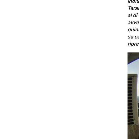
Inolt
Tara
al di
avven
quin
sa c
ripr