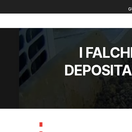
G
G
I FALCH
DEPOSITA