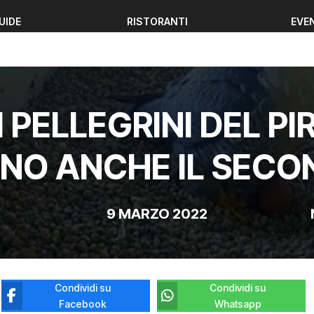
UIDE
RISTORANTI
EVE
UIDE
RISTORANTI
EVE
I PELLEGRINI DEL P
NO ANCHE IL SEC
9 MARZO 2022
Condividi su
Condividi su
Facebook
Whatsapp