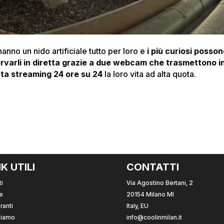
anno un nido artificiale tutto per loro e
i più curiosi posso
rvarli in diretta grazie a due webcam che trasmettono i
tta streaming 24 ore su 24
la loro vita ad alta quota.
NK UTILI
CONTATTI
i
Via Agostino Bertani, 2
e
20154 Milano MI
ranti
Italy, EU
Siamo
info@coolinmilan.it