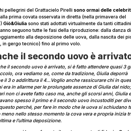
chi pellegrini del Grattacielo Pirelli
sono ormai delle celebri
alla prima covata osservata in diretta (nella primavera del
7)
Giò&Giulia
sono stati adottati virtualmente da tanti cittadin
anno seguono tutte le fasi della riproduzione: dalla danza d
eggiamento alla deposizione delle uova, dalla nascita dei pi
i, in gergo tecnico) fino al primo volo.
che il secondo uovo è arrivat
he il secondo uovo è arrivato, si è fatto attendere quasi 3 g
ccolo, ora vediamo se, come da tradizione, Giulia deporrà
 il 3 o addirittura il 4…Voglio anche rassicurare chi in ques
i era in allarme per le prolungate assenze di Giulia dal nido
ri non ci avete fatto caso ma, anche gli scorsi anni, Giulia 
iavano spesso il primo e il secondo uovo incustoditi per div
 questo perché, per fare in modo che le uova si schiudano t
o meno nello stesso momento la cova vera e propria inizia tr
ltima e l’ultima deposizione.