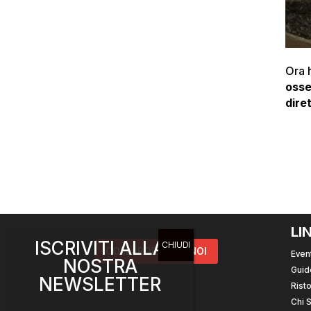
Ora h
osse
dire
LI
ISCRIVITI ALLA
COLLABORA CON NOI
Event
NOSTRA
Guid
NEWSLETTER
Risto
Chi 