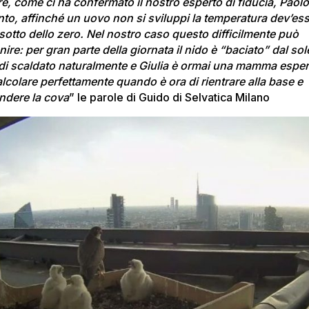
re, come ci ha confermato il nostro esperto di fiducia, Paol
nto, affinché un uovo non si sviluppi la temperatura dev’es
 sotto dello zero. Nel nostro caso questo difficilmente può
ire: per gran parte della giornata il nido è “baciato” dal sol
di scaldato naturalmente e Giulia è ormai una mamma esper
alcolare perfettamente quando è ora di rientrare alla base e
endere la cova
” le parole di Guido di Selvatica Milano