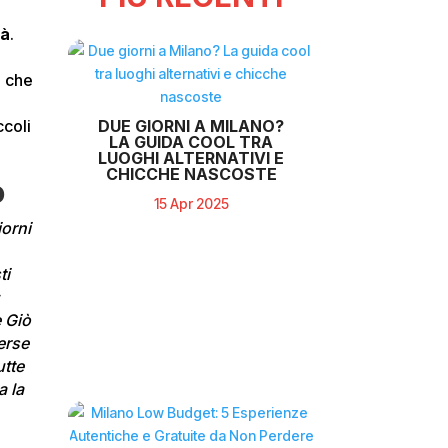
tà
.
i che
i
DUE GIORNI A MILANO?
ccoli
LA GUIDA COOL TRA
LUOGHI ALTERNATIVI E
CHICCHE NASCOSTE
o
15 Apr 2025
iorni
ti
;
e Giò
erse
utte
a la