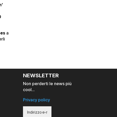
n’
0
ses
a
rli
NEWSLETTER
Non perderti le news più
cool…
Privacy policy