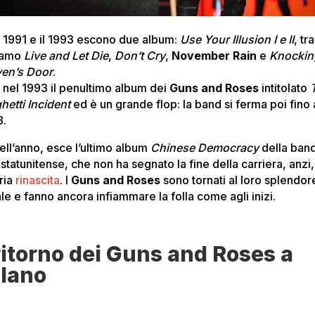
il 1991 e il 1993 escono due album:
Use Your Illusion I e II
, tr
iamo
Live and Let Die
,
Don’t Cry
,
November Rain
e
Knockin
en’s Door
.
 nel 1993 il penultimo album dei
Guns and Roses
intitolato
hetti Incident
ed è un grande flop: la band si ferma poi fino 
8.
uell’anno, esce l’ultimo album
Chinese Democracy
della ban
statunitense, che non ha segnato la fine della carriera, anzi,
ria
rinascita
. I
Guns and Roses
sono tornati al loro splendor
ale e fanno ancora infiammare la folla come agli inizi.
 ritorno dei Guns and Roses a
lano