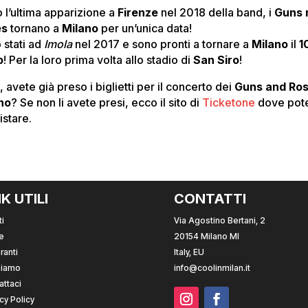
 l’ultima apparizione a
Firenze
nel 2018 della band, i
Guns 
es
tornano a
Milano
per un’unica data!
 stati ad
Imola
nel 2017 e sono pronti a tornare a
Milano
il
1
o
! Per la loro prima volta allo stadio di
San Siro
!
, avete già preso i biglietti per il concerto dei
Guns and Ro
no
? Se non li avete presi, ecco il sito di
Ticketone
dove pote
istare.
NK UTILI
CONTATTI
i
Via Agostino Bertani, 2
e
20154 Milano MI
ranti
Italy, EU
Siamo
info@coolinmilan.it
attaci
cy Policy