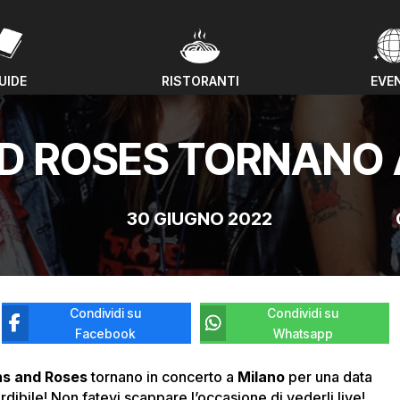
UIDE
RISTORANTI
EVE
UIDE
RISTORANTI
EVE
ND ROSES TORNANO 
30 GIUGNO 2022
Condividi su
Condividi su
Facebook
Whatsapp
s and Roses
tornano in concerto a
Milano
per una data
dibile! Non fatevi scappare l’occasione di vederli live!