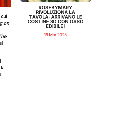
ROSEBYMARY
RIVOLUZIONA LA
a cui
TAVOLA: ARRIVANO LE
COSTINE 3D CON OSSO
g on
EDIBILE!
18 Mar 2025
The
al
d
 la
e