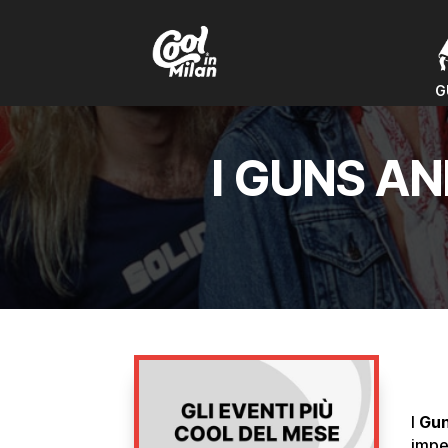
G
G
I GUNS A
I
Gun
imper