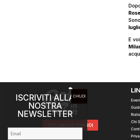
Dopo
Ros
Sono
lugli
E voi
Mila
acqu
LI
ISCRIVITI ALLA
Event
NOSTRA
Guid
NEWSLETTER
Risto
Chi 
COLLABORA CON NOI
Cont
Priva