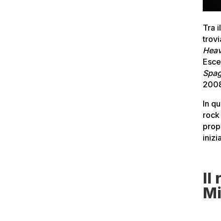
Tra 
trov
Heav
Esce
Spag
200
In q
rock 
prop
inizi
Il
Mi