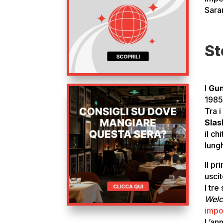
Sara
St
I
Gun
1985
Tra 
Slas
il ch
lungh
Il p
usci
I tre
Welc
impo
L’an