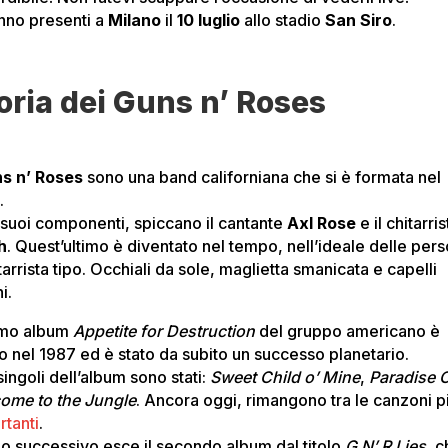
nno presenti a
Milano
il
10 luglio
allo stadio
San Siro
.
oria dei Guns n’ Roses
s n’ Roses
sono una band californiana che si è formata nel
.
i suoi componenti, spiccano il cantante
Axl Rose
e il chitarris
h
. Quest’ultimo è diventato nel tempo, nell’ideale delle per
itarrista tipo. Occhiali da sole, maglietta smanicata e capelli
i.
rimo album
Appetite for Destruction
del gruppo americano è
to nel 1987 ed è stato da subito un successo planetario.
 singoli dell’album sono stati:
Sweet Child o’ Mine
,
Paradise C
ome to the Jungle
. Ancora oggi, rimangono tra le canzoni p
rtanti
.
no successivo esce il secondo album dal titolo
G N’ R Lies
, 