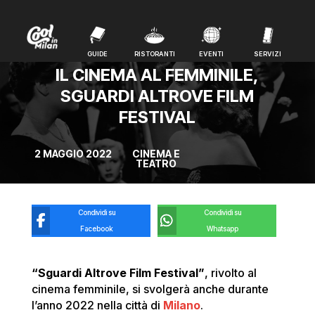
GUIDE
RISTORANTI
EVENTI
SERVIZI
GUIDE
RISTORANTI
EVENTI
SERVIZI
IL CINEMA AL FEMMINILE,
SGUARDI ALTROVE FILM
FESTIVAL
2 MAGGIO 2022
CINEMA E
TEATRO
Condividi su
Condividi su
Facebook
Whatsapp
“Sguardi Altrove Film Festival”
, rivolto al
cinema femminile, si svolgerà anche durante
l’anno 2022 nella città di
Milano
.