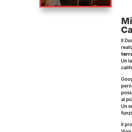
Mi
Ca
Il D
reali
terr
Un l
calif
Goog
però 
possi
al p
Un s
funz
Il p
Vuoi