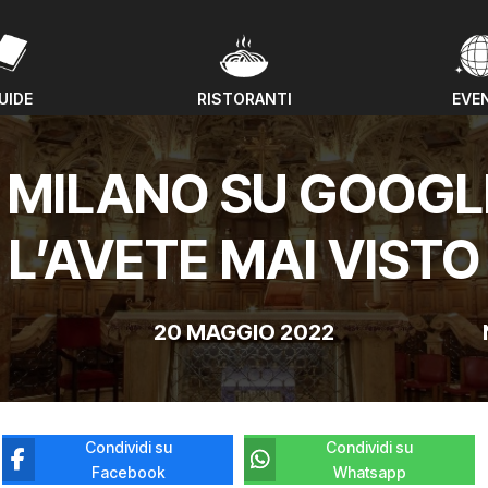
UIDE
RISTORANTI
EVE
UIDE
RISTORANTI
EVE
I MILANO SU GOOG
L’AVETE MAI VISTO
20 MAGGIO 2022
Condividi su
Condividi su
Facebook
Whatsapp