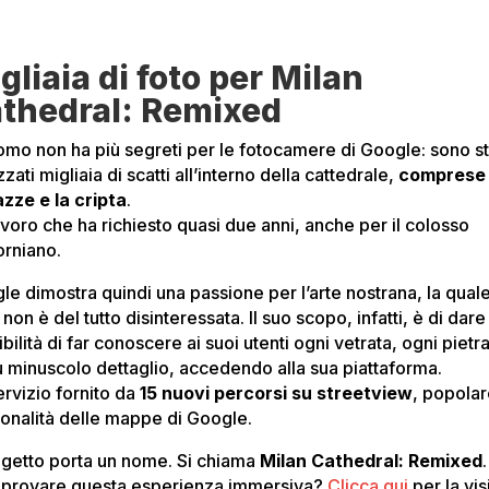
gliaia di foto per Milan
thedral: Remixed
uomo non ha più segreti per le fotocamere di Google: sono st
zzati migliaia di scatti all’interno della cattedrale,
comprese 
azze e la cripta
.
avoro che ha richiesto quasi due anni, anche per il colosso
orniano.
le dimostra quindi una passione per l’arte nostrana, la qual
non è del tutto disinteressata. Il suo scopo, infatti, è di dare
bilità di far conoscere ai suoi utenti ogni vetrata, ogni pietra
iù minuscolo dettaglio, accedendo alla sua piattaforma.
ervizio fornito da
15 nuovi percorsi su streetview
, popola
ionalità delle mappe di Google.
rogetto porta un nome. Si chiama
Milan Cathedral: Remixed
.
 provare questa esperienza immersiva?
Clicca qui
per la vis