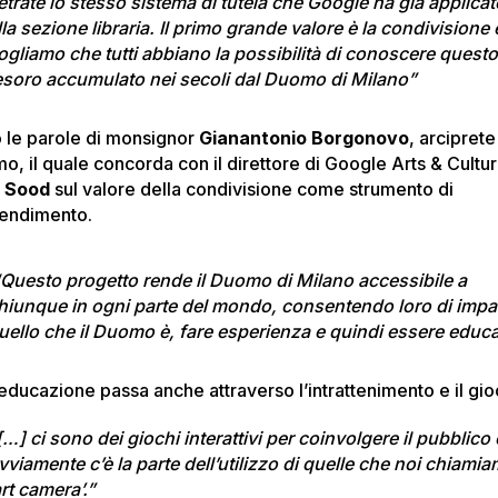
etrate lo stesso sistema di tutela che Google ha già applicat
lla sezione libraria. Il primo grande valore è la condivisione 
ogliamo che tutti abbiano la possibilità di conoscere quest
esoro accumulato nei secoli dal Duomo di Milano”
 le parole di monsignor
Gianantonio Borgonovo
, arciprete
o, il quale concorda con il direttore di Google Arts & Cultu
 Sood
sul valore della condivisione come strumento di
endimento.
Questo progetto rende il Duomo di Milano accessibile a
hiunque in ogni parte del mondo, consentendo loro di impa
uello che il Duomo è, fare esperienza e quindi essere educat
’educazione passa anche attraverso l’intrattenimento e il gio
[…] ci sono dei giochi interattivi per coinvolgere il pubblico 
vviamente c’è la parte dell’utilizzo di quelle che noi chiami
art camera’.”