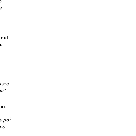
o
e
o
 del
re
rare
i”.
co.
e poi
amo