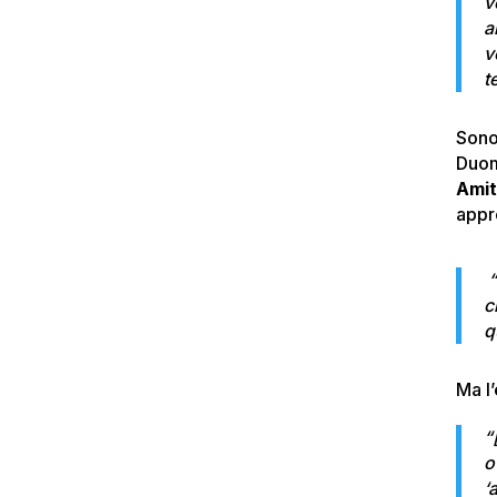
v
a
v
t
Sono
Duom
Amit
appr
“
c
q
Ma l
“
o
‘