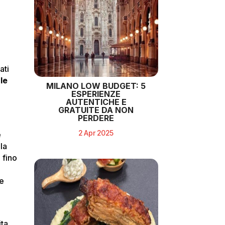
ati
le
MILANO LOW BUDGET: 5
ESPERIENZE
AUTENTICHE E
GRATUITE DA NON
PERDERE
2 Apr 2025
e
 la
 fino
re
ita