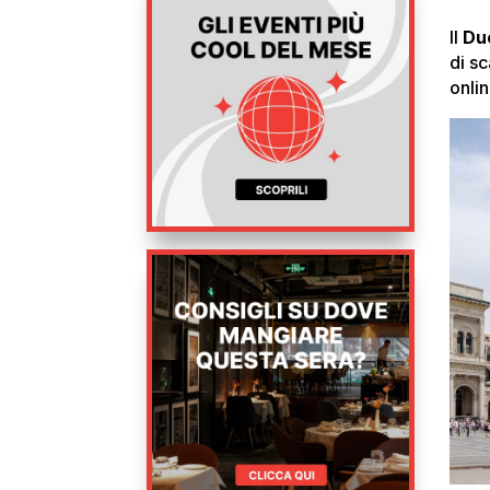
Il
Du
di s
onlin