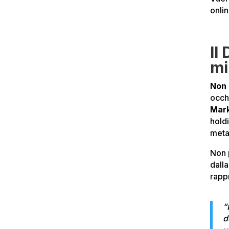
onli
Il
mi
Non 
occh
Mar
hold
meta
Non 
dall
rapp
“
d