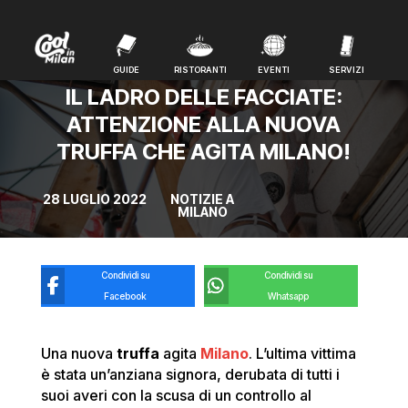
GUIDE
RISTORANTI
EVENTI
SERVIZI
GUIDE
RISTORANTI
EVENTI
SERVIZI
IL LADRO DELLE FACCIATE:
ATTENZIONE ALLA NUOVA
TRUFFA CHE AGITA MILANO!
28 LUGLIO 2022
NOTIZIE A
MILANO
Condividi su
Condividi su
Facebook
Whatsapp
Una nuova
truffa
agita
Milano
. L’ultima vittima
è stata un’anziana signora, derubata di tutti i
suoi averi con la scusa di un controllo al